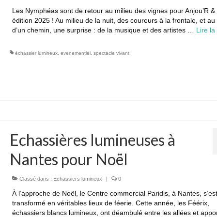
Les Nymphéas sont de retour au milieu des vignes pour Anjou’R & 
édition 2025 ! Au milieu de la nuit, des coureurs à la frontale, et au
d’un chemin, une surprise : de la musique et des artistes …
Lire la 
échassier lumineux
,
evenementiel
,
spectacle vivant
Echassières lumineuses à
Nantes pour Noël
Classé dans :
Echassiers lumineux
|
0
À l’approche de Noël, le Centre commercial Paridis, à Nantes, s’es
transformé en véritables lieux de féerie. Cette année, les Féérix,
échassiers blancs lumineux, ont déambulé entre les allées et appo