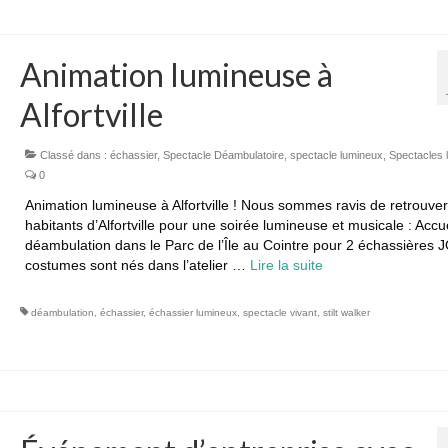
Animation lumineuse à
Alfortville
Classé dans :
échassier
,
Spectacle Déambulatoire
,
spectacle lumineux
,
Spectacles 
0
Animation lumineuse à Alfortville ! Nous sommes ravis de retrouver
habitants d’Alfortville pour une soirée lumineuse et musicale : Accue
déambulation dans le Parc de l’Île au Cointre pour 2 échassières 
costumes sont nés dans l’atelier …
Lire la suite­­
déambulation
,
échassier
,
échassier lumineux
,
spectacle vivant
,
stilt walker