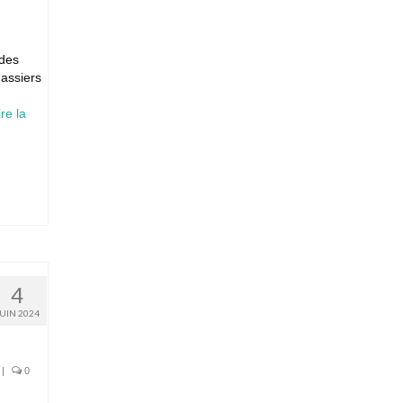
 des
hassiers
ire la
4
JUIN 2024
|
0