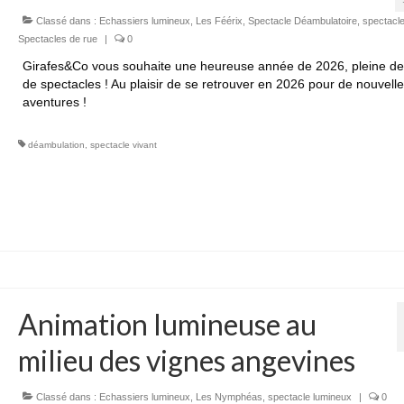
Classé dans :
Echassiers lumineux
,
Les Féérix
,
Spectacle Déambulatoire
,
spectacl
Spectacles de rue
|
0
Girafes&Co vous souhaite une heureuse année de 2026, pleine de 
de spectacles ! Au plaisir de se retrouver en 2026 pour de nouvell
aventures !
déambulation
,
spectacle vivant
Animation lumineuse au
milieu des vignes angevines
Classé dans :
Echassiers lumineux
,
Les Nymphéas
,
spectacle lumineux
|
0