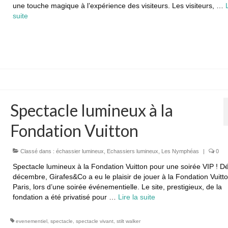
une touche magique à l’expérience des visiteurs. Les visiteurs, …
suite­­
Spectacle lumineux à la
Fondation Vuitton
Classé dans :
échassier lumineux
,
Echassiers lumineux
,
Les Nymphéas
|
0
Spectacle lumineux à la Fondation Vuitton pour une soirée VIP ! D
décembre, Girafes&Co a eu le plaisir de jouer à la Fondation Vuitto
Paris, lors d’une soirée événementielle. Le site, prestigieux, de la
fondation a été privatisé pour …
Lire la suite­­
evenementiel
,
spectacle
,
spectacle vivant
,
stilt walker