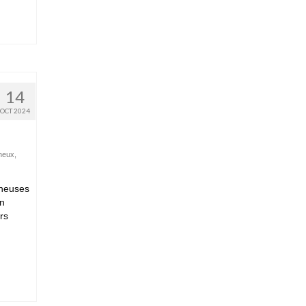
14
OCT 2024
neux
,
ineuses
en
rs