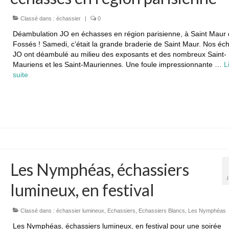
Classé dans :
échassier
|
0
Déambulation JO en échasses en région parisienne, à Saint Maur
Fossés ! Samedi, c’était la grande braderie de Saint Maur. Nos éc
JO ont déambulé au milieu des exposants et des nombreux Saint-
Mauriens et les Saint-Mauriennes. Une foule impressionnante …
L
suite­­
Les Nymphéas, échassiers
lumineux, en festival
Classé dans :
échassier lumineux
,
Echassiers
,
Echassiers Blancs
,
Les Nymphéas
Les Nymphéas, échassiers lumineux, en festival pour une soirée