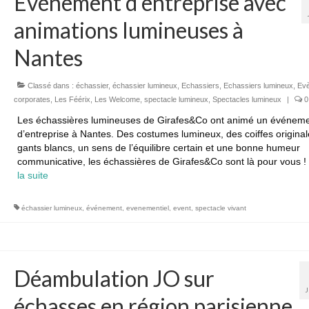
Événement d’entreprise avec
animations lumineuses à
Nantes
Classé dans :
échassier
,
échassier lumineux
,
Echassiers
,
Echassiers lumineux
,
Ev
corporates
,
Les Féérix
,
Les Welcome
,
spectacle lumineux
,
Spectacles lumineux
|
0
Les échassières lumineuses de Girafes&Co ont animé un événem
d’entreprise à Nantes. Des costumes lumineux, des coiffes original
gants blancs, un sens de l’équilibre certain et une bonne humeur
communicative, les échassières de Girafes&Co sont là pour vous 
la suite­­
échassier lumineux
,
événement
,
evenementiel
,
event
,
spectacle vivant
Déambulation JO sur
échasses en région parisienne