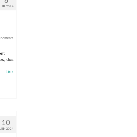
JUIL 2024
ènements
ent
es, des
! …
Lire
10
JUIN 2024