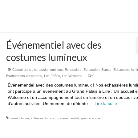
Événementiel avec des
costumes lumineux
Classé dans :
échassier lumineux
,
Echassiers
,
Echassiers Blancs
,
Echassiers lumi
Evènements corporates
,
Les Féérix
,
Les Welcome
|
0
Événementiel avec des costumes lumineux ! Nos échassières lum
ont participé à un événement au Grand Palais à Lille : Un accueil 
Welcome et un accompagnement tout en lumière et en douceur ve
d’autres activités. Un moment de détente …
Lire la suite­­
déambulation
,
échassier lumineux
,
evenementiel
,
spectacle vivant