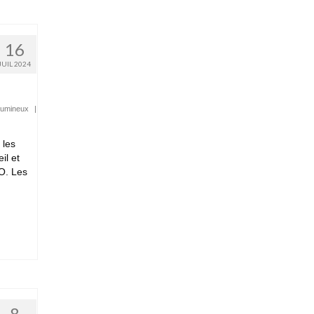
16
JUIL 2024
lumineux
|
 les
il et
JO. Les
8