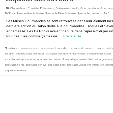
Classé dans :
Comédie
,
Echassiers
,
Evènements festifs
,
Gourmandes et Gourmand
Ba'Rock
,
Parade déambulatoire
,
Spectacle Déambulatoire
,
Spectacles de rue
|
0
Les Muses Gourmandes se sont retrouvées dans leur élément lors
dernière édition du salon dédié à la gourmandise : Toques et Save
Annemasse. Les Ba’Rocks avaient débuté dans l’après-midi par un 
tour des rues commerçantes de …
Lire la suite­­
ambiance
,
animation salon professionnel
,
comédien
,
concours de cuisine
,
costume
,
costu
création
,
déambulation
,
échasses
,
échassier
,
échassière
,
événement
,
evenementiel
,
event
,
exceptionnel
,
gastronomie
,
gourmandise
,
interactif
,
maquillage
,
master chef
,
salon gastrono
spectacle de rue
,
spectacle genève
,
spectacle paris
,
spectacle vivant
,
stilt walker
,
stilt walkin
toques et saveurs