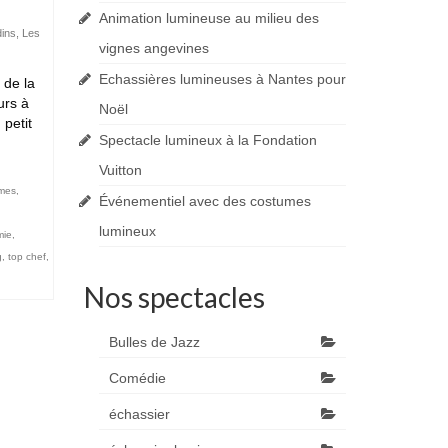
Animation lumineuse au milieu des
ins
,
Les
vignes angevines
Echassières lumineuses à Nantes pour
 de la
urs à
Noël
petit
Spectacle lumineux à la Fondation
Vuitton
mes
,
Événementiel avec des costumes
lumineux
mie
,
g
,
top chef
,
Nos spectacles
Bulles de Jazz
Comédie
échassier