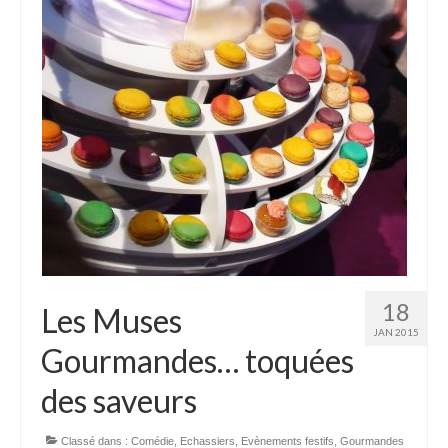
18
Les Muses
JAN 2015
Gourmandes… toquées
des saveurs
Classé dans :
Comédie
,
Echassiers
,
Evènements festifs
,
Gourmandes