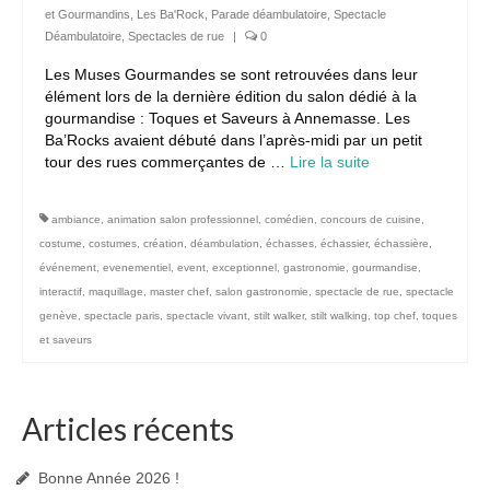
et Gourmandins
,
Les Ba'Rock
,
Parade déambulatoire
,
Spectacle
Déambulatoire
,
Spectacles de rue
|
0
Les Muses Gourmandes se sont retrouvées dans leur
élément lors de la dernière édition du salon dédié à la
gourmandise : Toques et Saveurs à Annemasse. Les
Ba’Rocks avaient débuté dans l’après-midi par un petit
tour des rues commerçantes de …
Lire la suite­­
ambiance
,
animation salon professionnel
,
comédien
,
concours de cuisine
,
costume
,
costumes
,
création
,
déambulation
,
échasses
,
échassier
,
échassière
,
événement
,
evenementiel
,
event
,
exceptionnel
,
gastronomie
,
gourmandise
,
interactif
,
maquillage
,
master chef
,
salon gastronomie
,
spectacle de rue
,
spectacle
genève
,
spectacle paris
,
spectacle vivant
,
stilt walker
,
stilt walking
,
top chef
,
toques
et saveurs
Articles récents
Bonne Année 2026 !