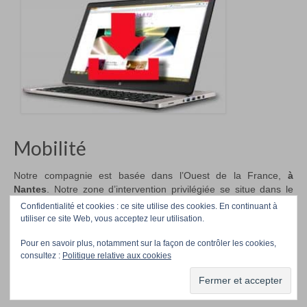
Mobilité
Notre compagnie est basée dans l’Ouest de la France,
à
Nantes
. Notre zone d’intervention privilégiée se situe dans le
Grand Ouest et le Bassin Parisien.
Confidentialité et cookies : ce site utilise des cookies. En continuant à
utiliser ce site Web, vous acceptez leur utilisation.
Pour en savoir plus, notamment sur la façon de contrôler les cookies,
Accueil
Téléchargez nos photos
Professionnels/Event managers
Contact
consultez :
Politique relative aux cookies
La Compagnie
© Girafes&Co 2026