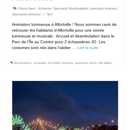
Classé dans :
échassier
,
Spectacle Déambulatoire
,
spectacle lumineux
,
Spectacles lumineux
|
0
Animation lumineuse à Alfortville ! Nous sommes ravis de
retrouver les habitants d’Alfortville pour une soirée
lumineuse et musicale : Accueil et déambulation dans le
Parc de l’Île au Cointre pour 2 échassières JO. Les
costumes sont nés dans l’atelier …
Lire la suite­­
déambulation
,
échassier
,
échassier lumineux
,
spectacle vivant
,
stilt walker