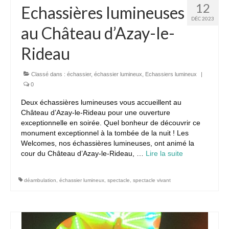
12
Echassières lumineuses
DÉC 2023
au Château d’Azay-le-
Rideau
Classé dans :
échassier
,
échassier lumineux
,
Echassiers lumineux
|
0
Deux échassières lumineuses vous accueillent au
Château d’Azay-le-Rideau pour une ouverture
exceptionnelle en soirée. Quel bonheur de découvrir ce
monument exceptionnel à la tombée de la nuit ! Les
Welcomes, nos échassières lumineuses, ont animé la
cour du Château d’Azay-le-Rideau, …
Lire la suite­­
déambulation
,
échassier lumineux
,
spectacle
,
spectacle vivant