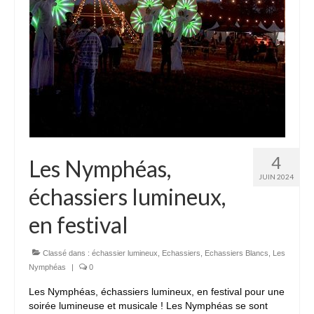
4
Les Nymphéas,
JUIN 2024
échassiers lumineux,
en festival
Classé dans :
échassier lumineux
,
Echassiers
,
Echassiers Blancs
,
Les
Nymphéas
|
0
Les Nymphéas, échassiers lumineux, en festival pour une
soirée lumineuse et musicale ! Les Nymphéas se sont