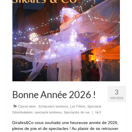
3
Bonne Année 2026 !
JAN 2026
Classé dans :
Echassiers lumineux
,
Les Féérix
,
Spectacle
Déambulatoire
,
spectacle lumineux
,
Spectacles de rue
|
0
Girafes&Co vous souhaite une heureuse année de 2026,
pleine de joie et de spectacles ! Au plaisir de se retrouver