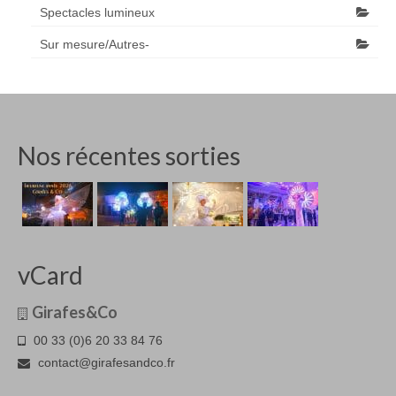
Spectacles lumineux
Sur mesure/Autres-
Nos récentes sorties
vCard
Girafes&Co
00 33 (0)6 20 33 84 76
contact@girafesandco.fr