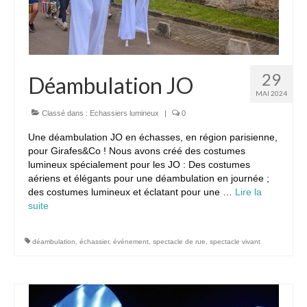
29
Déambulation JO
MAI 2024
Classé dans :
Echassiers lumineux
|
0
Une déambulation JO en échasses, en région parisienne,
pour Girafes&Co ! Nous avons créé des costumes
lumineux spécialement pour les JO : Des costumes
aériens et élégants pour une déambulation en journée ;
des costumes lumineux et éclatant pour une …
Lire la
suite­­
déambulation
,
échassier
,
événement
,
spectacle de rue
,
spectacle vivant