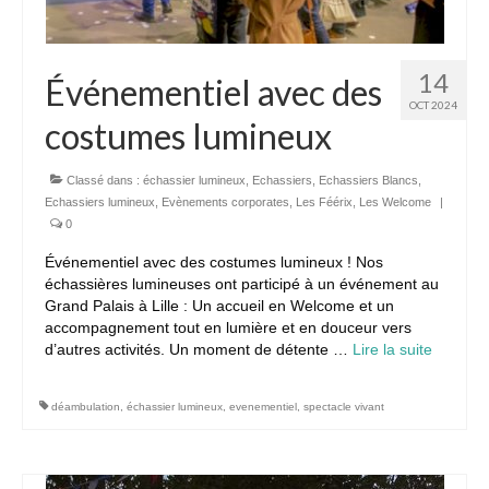
14
Événementiel avec des
OCT 2024
costumes lumineux
Classé dans :
échassier lumineux
,
Echassiers
,
Echassiers Blancs
,
Echassiers lumineux
,
Evènements corporates
,
Les Féérix
,
Les Welcome
|
0
Événementiel avec des costumes lumineux ! Nos
échassières lumineuses ont participé à un événement au
Grand Palais à Lille : Un accueil en Welcome et un
accompagnement tout en lumière et en douceur vers
d’autres activités. Un moment de détente …
Lire la suite­­
déambulation
,
échassier lumineux
,
evenementiel
,
spectacle vivant