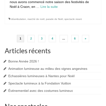
nous avons commencé notre saison des festivités de
Noël à Craon, en …
Lire la suite­­
déambulation
,
marché de noël
,
parade de Noël
,
spectacle vivant
Pagination
1
2
3
4
…
6
»
des
Articles récents
publications
Bonne Année 2026 !
Animation lumineuse au milieu des vignes angevines
Echassières lumineuses à Nantes pour Noël
Spectacle lumineux à la Fondation Vuitton
Événementiel avec des costumes lumineux