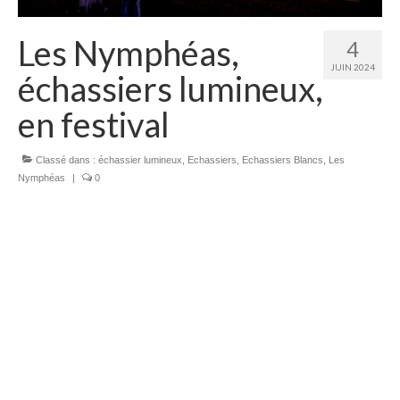
Les Nymphéas,
4
JUIN 2024
échassiers lumineux,
en festival
Classé dans :
échassier lumineux
,
Echassiers
,
Echassiers Blancs
,
Les
Nymphéas
|
0