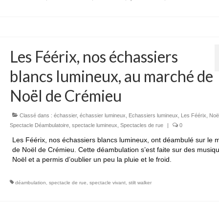
Les Féérix, nos échassiers
blancs lumineux, au marché de
Noël de Crémieu
Classé dans :
échassier
,
échassier lumineux
,
Echassiers lumineux
,
Les Féérix
,
Noë
Spectacle Déambulatoire
,
spectacle lumineux
,
Spectacles de rue
|
0
Les Féérix, nos échassiers blancs lumineux, ont déambulé sur le 
de Noël de Crémieu. Cette déambulation s’est faite sur des musiq
Noël et a permis d’oublier un peu la pluie et le froid.
déambulation
,
spectacle de rue
,
spectacle vivant
,
stilt walker