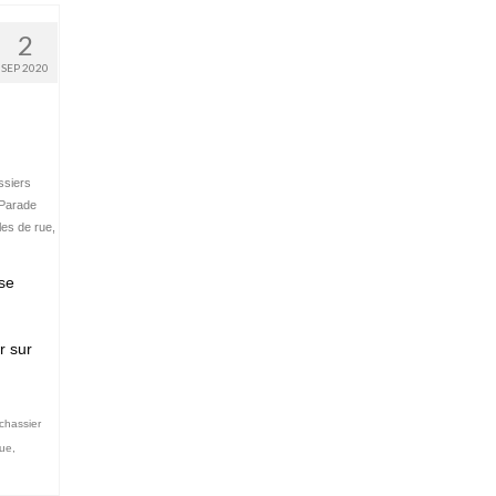
2
SEP 2020
ssiers
Parade
les de rue
,
se
r sur
chassier
rue
,