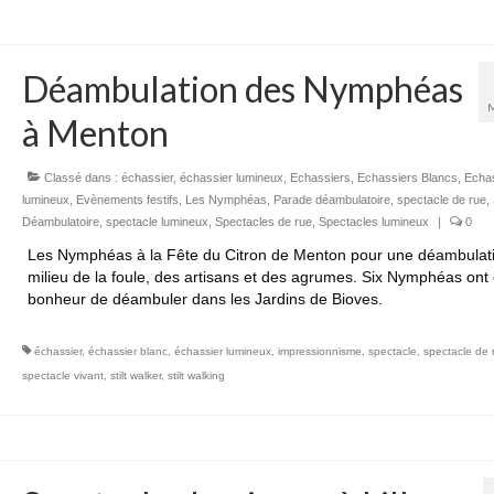
Déambulation des Nymphéas
à Menton
Classé dans :
échassier
,
échassier lumineux
,
Echassiers
,
Echassiers Blancs
,
Echa
lumineux
,
Evènements festifs
,
Les Nymphéas
,
Parade déambulatoire
,
spectacle de rue
,
Déambulatoire
,
spectacle lumineux
,
Spectacles de rue
,
Spectacles lumineux
|
0
Les Nymphéas à la Fête du Citron de Menton pour une déambulat
milieu de la foule, des artisans et des agrumes. Six Nymphéas ont 
bonheur de déambuler dans les Jardins de Bioves.
échassier
,
échassier blanc
,
échassier lumineux
,
impressionnisme
,
spectacle
,
spectacle de 
spectacle vivant
,
stilt walker
,
stilt walking