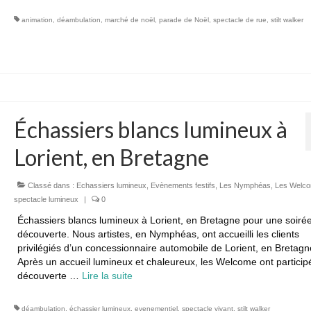
animation
,
déambulation
,
marché de noël
,
parade de Noël
,
spectacle de rue
,
stilt walker
Échassiers blancs lumineux à
Lorient, en Bretagne
Classé dans :
Echassiers lumineux
,
Evènements festifs
,
Les Nymphéas
,
Les Welc
spectacle lumineux
|
0
Échassiers blancs lumineux à Lorient, en Bretagne pour une soiré
découverte. Nous artistes, en Nymphéas, ont accueilli les clients
privilégiés d’un concessionnaire automobile de Lorient, en Bretagn
Après un accueil lumineux et chaleureux, les Welcome ont participé
découverte …
Lire la suite­­
déambulation
,
échassier lumineux
,
evenementiel
,
spectacle vivant
,
stilt walker