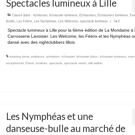
Spectacles lumineux à Lille
Classé dans :
échassier
,
échassier lumineux
,
Echassiers
,
Echassiers lumineux
,
Ev
festifs
,
Les Féérix
,
Les Nymphéas
,
Les Welcome
,
spectacle lumineux
|
0
Spectacle lumineux à Lille pour la 6ème édition de La Mondaine à 
Carrosserie Lavoisier. Les Welcome, les Féérix et les Nymphéas o
dansé avec des nightclubbers lillois.
amazing show
,
ambiance
,
animation
,
échassier
,
échassier blanc
,
échassier lumineux
,
even
exceptionnel
,
Féerix
,
lumières
,
spectacle
,
spectacle vivant
,
stilt walker
Les Nymphéas et une
danseuse-bulle au marché de