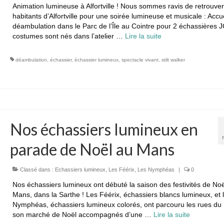
Animation lumineuse à Alfortville ! Nous sommes ravis de retrouver
habitants d’Alfortville pour une soirée lumineuse et musicale : Accue
déambulation dans le Parc de l’Île au Cointre pour 2 échassières 
costumes sont nés dans l’atelier …
Lire la suite­­
déambulation
,
échassier
,
échassier lumineux
,
spectacle vivant
,
stilt walker
Nos échassiers lumineux en
parade de Noël au Mans
Classé dans :
Echassiers lumineux
,
Les Féérix
,
Les Nymphéas
|
0
Nos échassiers lumineux ont débuté la saison des festivités de No
Mans, dans la Sarthe ! Les Féérix, échassiers blancs lumineux, et 
Nymphéas, échassiers lumineux colorés, ont parcouru les rues du
son marché de Noël accompagnés d’une …
Lire la suite­­