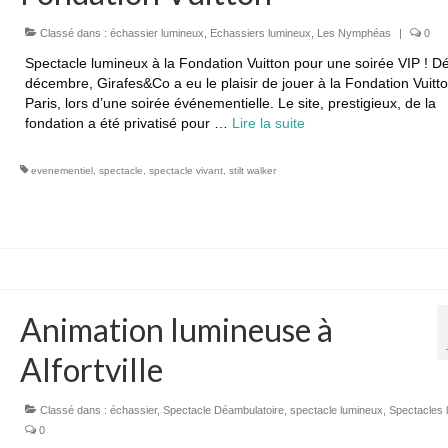
Classé dans :
échassier lumineux
,
Echassiers lumineux
,
Les Nymphéas
|
0
Spectacle lumineux à la Fondation Vuitton pour une soirée VIP ! D
décembre, Girafes&Co a eu le plaisir de jouer à la Fondation Vuitto
Paris, lors d’une soirée événementielle. Le site, prestigieux, de la
fondation a été privatisé pour …
Lire la suite­­
evenementiel
,
spectacle
,
spectacle vivant
,
stilt walker
Animation lumineuse à
Alfortville
Classé dans :
échassier
,
Spectacle Déambulatoire
,
spectacle lumineux
,
Spectacles 
0