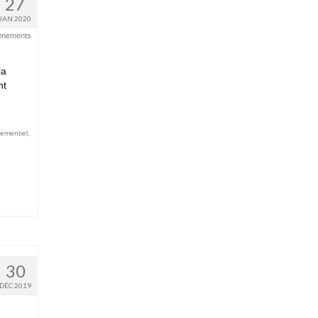
27
JAN 2020
ènements
la
nt
ementiel
,
30
DÉC 2019