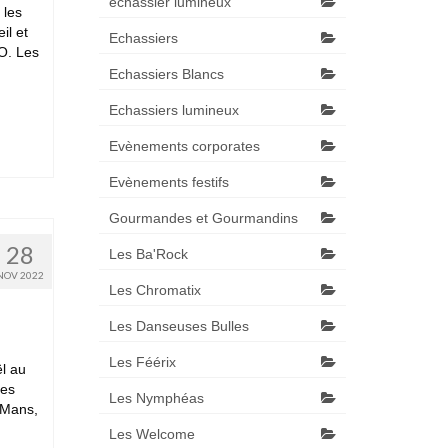
échassier lumineux
 les
il et
Echassiers
JO. Les
Echassiers Blancs
Echassiers lumineux
Evènements corporates
Evènements festifs
Gourmandes et Gourmandins
28
Les Ba'Rock
NOV 2022
Les Chromatix
Les Danseuses Bulles
Les Féérix
ël au
les
Les Nymphéas
 Mans,
Les Welcome