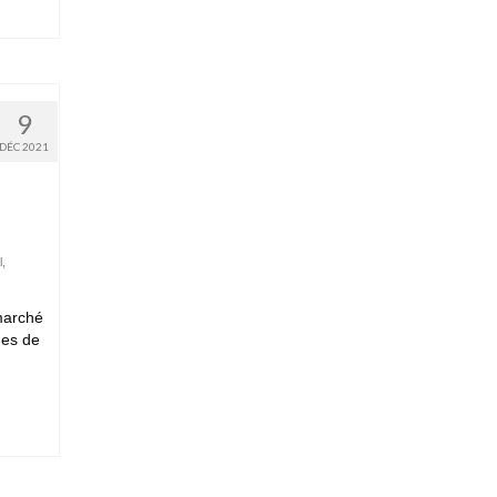
9
DÉC 2021
l
,
marché
ues de