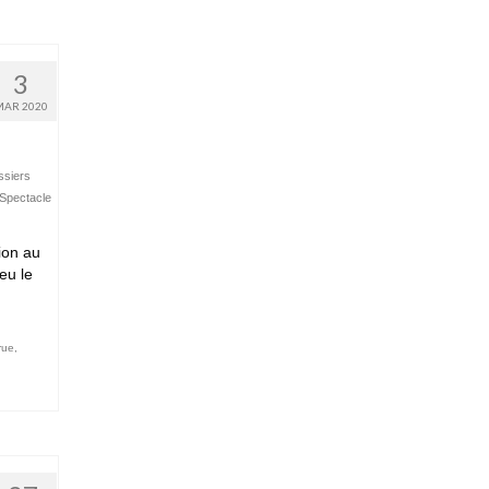
3
MAR 2020
ssiers
Spectacle
ion au
eu le
rue
,