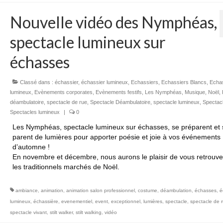
Nouvelle vidéo des Nymphéas,
spectacle lumineux sur
échasses
Classé dans :
échassier
,
échassier lumineux
,
Echassiers
,
Echassiers Blancs
,
Echa
lumineux
,
Evènements corporates
,
Evènements festifs
,
Les Nymphéas
,
Musique
,
Noël
,
déambulatoire
,
spectacle de rue
,
Spectacle Déambulatoire
,
spectacle lumineux
,
Spectac
Spectacles lumineux
|
0
Les Nymphéas, spectacle lumineux sur échasses, se préparent et 
parent de lumières pour apporter poésie et joie à vos événements
d’automne !
En novembre et décembre, nous aurons le plaisir de vous retrouve
les traditionnels marchés de Noël.
ambiance
,
animation
,
animation salon professionnel
,
costume
,
déambulation
,
échasses
,
é
lumineux
,
échassière
,
evenementiel
,
event
,
exceptionnel
,
lumières
,
spectacle
,
spectacle de 
spectacle vivant
,
stilt walker
,
stilt walking
,
vidéo