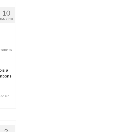
10
JAN 2020
nements
ois à
onbons
 de rue
,
2