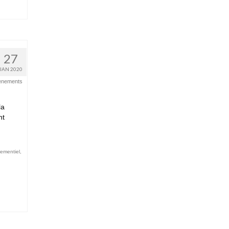
27
JAN 2020
ènements
la
nt
ementiel
,