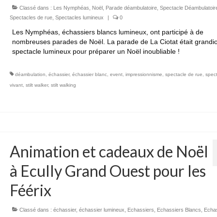
Classé dans :
Les Nymphéas
,
Noël
,
Parade déambulatoire
,
Spectacle Déambulatoir
Spectacles de rue
,
Spectacles lumineux
|
0
Les Nymphéas, échassiers blancs lumineux, ont participé à de
nombreuses parades de Noël. La parade de La Ciotat était grandi
spectacle lumineux pour préparer un Noël inoubliable !
déambulation
,
échassier
,
échassier blanc
,
event
,
impressionnisme
,
spectacle de rue
,
spec
vivant
,
stilt walker
,
stilt walking
Animation et cadeaux de Noël
à Ecully Grand Ouest pour les
Féérix
Classé dans :
échassier
,
échassier lumineux
,
Echassiers
,
Echassiers Blancs
,
Echa