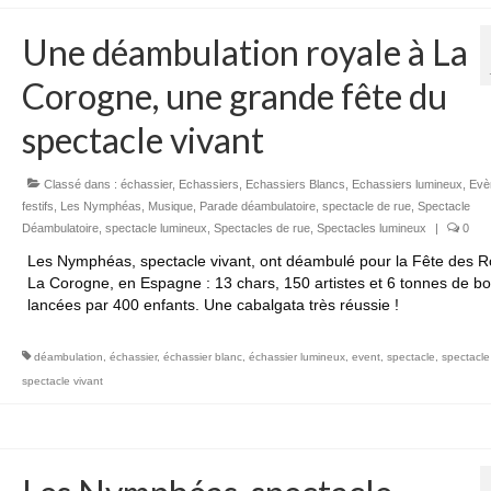
Une déambulation royale à La
Corogne, une grande fête du
spectacle vivant
Classé dans :
échassier
,
Echassiers
,
Echassiers Blancs
,
Echassiers lumineux
,
Evè
festifs
,
Les Nymphéas
,
Musique
,
Parade déambulatoire
,
spectacle de rue
,
Spectacle
Déambulatoire
,
spectacle lumineux
,
Spectacles de rue
,
Spectacles lumineux
|
0
Les Nymphéas, spectacle vivant, ont déambulé pour la Fête des R
La Corogne, en Espagne : 13 chars, 150 artistes et 6 tonnes de b
lancées par 400 enfants. Une cabalgata très réussie !
déambulation
,
échassier
,
échassier blanc
,
échassier lumineux
,
event
,
spectacle
,
spectacle
spectacle vivant