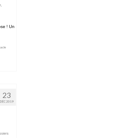
e
,
ose ! Un
tacle
23
DÉC 2019
ssiers