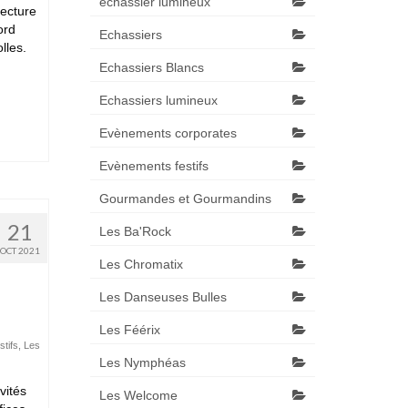
échassier lumineux
tecture
ord
Echassiers
lles.
Echassiers Blancs
Echassiers lumineux
Evènements corporates
Evènements festifs
Gourmandes et Gourmandins
21
Les Ba'Rock
OCT 2021
Les Chromatix
Les Danseuses Bulles
Les Féérix
tifs
,
Les
Les Nymphéas
vités
Les Welcome