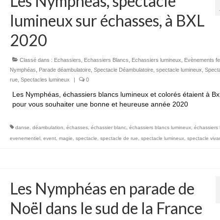
Les Nymphéas, spectacle
lumineux sur échasses, à BXL
2020
Classé dans :
Echassiers
,
Echassiers Blancs
,
Echassiers lumineux
,
Evènements fes
Nymphéas
,
Parade déambulatoire
,
Spectacle Déambulatoire
,
spectacle lumineux
,
Spect
rue
,
Spectacles lumineux
|
0
Les Nymphéas, échassiers blancs lumineux et colorés étaient à Bx
pour vous souhaiter une bonne et heureuse année 2020
danse
,
déambulation
,
échasses
,
échassier blanc
,
échassiers blancs lumineux
,
échassiers
evenementiel
,
event
,
magie
,
spectacle
,
spectacle de rue
,
spectacle lumineux
,
spectacle viva
Les Nymphéas en parade de
Noël dans le sud de la France