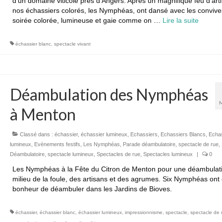
d’un domaine viticole près d’Angers. Après un magnifique feu d’arti
nos échassiers colorés, les Nymphéas, ont dansé avec les conviv
soirée colorée, lumineuse et gaie comme on …
Lire la suite­­
échassier blanc
,
spectacle vivant
Déambulation des Nymphéas
à Menton
Classé dans :
échassier
,
échassier lumineux
,
Echassiers
,
Echassiers Blancs
,
Echa
lumineux
,
Evènements festifs
,
Les Nymphéas
,
Parade déambulatoire
,
spectacle de rue
,
Déambulatoire
,
spectacle lumineux
,
Spectacles de rue
,
Spectacles lumineux
|
0
Les Nymphéas à la Fête du Citron de Menton pour une déambulat
milieu de la foule, des artisans et des agrumes. Six Nymphéas ont 
bonheur de déambuler dans les Jardins de Bioves.
échassier
,
échassier blanc
,
échassier lumineux
,
impressionnisme
,
spectacle
,
spectacle de 