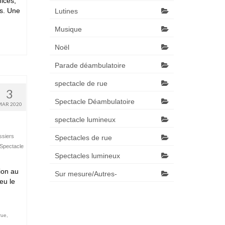
fices,
es. Une
Lutines
Musique
Noël
Parade déambulatoire
spectacle de rue
3
Spectacle Déambulatoire
MAR 2020
spectacle lumineux
ssiers
Spectacles de rue
Spectacle
Spectacles lumineux
ion au
Sur mesure/Autres-
eu le
rue
,