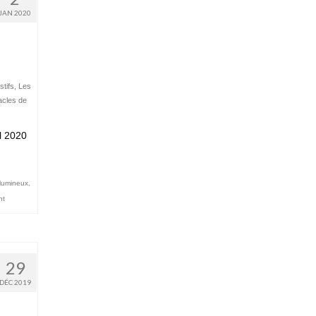
JAN 2020
tifs
,
Les
acles de
l 2020
 lumineux
,
nt
29
DÉC 2019