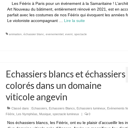
Les Féérix à Paris pour un événement à la Samaritaine ! L’archi
Art Nouveau du bâtiment, entièrement rénové en 2021, est en acc
parfait avec les costumes de nos Féérix qui évoquent les années fo
Le violoniste accompagnant …
Lire la suite­­
animation
,
échassier blanc
,
evenementiel
,
event
,
spectacle
Echassiers blancs et échassiers
colorés dans un domaine
viticole angevin
Classé dans :
Echassiers
,
Echassiers Blancs
,
Echassiers lumineux
,
Evènements fes
Féérix
,
Les Nymphéas
,
Musique
,
spectacle lumineux
|
0
Nos échassiers blancs, les Féérix, ont eu le plaisir d’accueillir les in