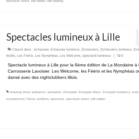
spectacle vivant
,
stilt walker
,
stilt walking
Spectacles lumineux à Lille
Classé dans :
échassier
,
échassier lumineux
,
Echassiers
,
Echassiers lumineux
,
Ev
festifs
,
Les Féérix
,
Les Nymphéas
,
Les Welcome
,
spectacle lumineux
|
0
Spectacle lumineux à Lille pour la 6ème édition de La Mondaine à 
Carrosserie Lavoisier. Les Welcome, les Féérix et les Nymphéas o
dansé avec des nightclubbers lillois.
amazing show
,
ambiance
,
animation
,
échassier
,
échassier blanc
,
échassier lumineux
,
even
exceptionnel
,
Féerix
,
lumières
,
spectacle
,
spectacle vivant
,
stilt walker