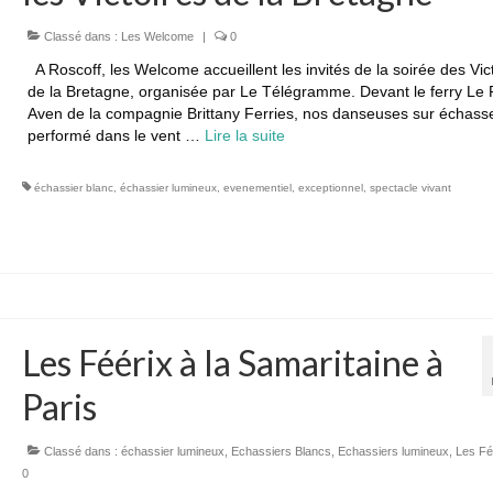
Classé dans :
Les Welcome
|
0
A Roscoff, les Welcome accueillent les invités de la soirée des Vic
de la Bretagne, organisée par Le Télégramme. Devant le ferry Le 
Aven de la compagnie Brittany Ferries, nos danseuses sur échass
performé dans le vent …
Lire la suite­­
échassier blanc
,
échassier lumineux
,
evenementiel
,
exceptionnel
,
spectacle vivant
Les Féérix à la Samaritaine à
Paris
Classé dans :
échassier lumineux
,
Echassiers Blancs
,
Echassiers lumineux
,
Les Fé
0