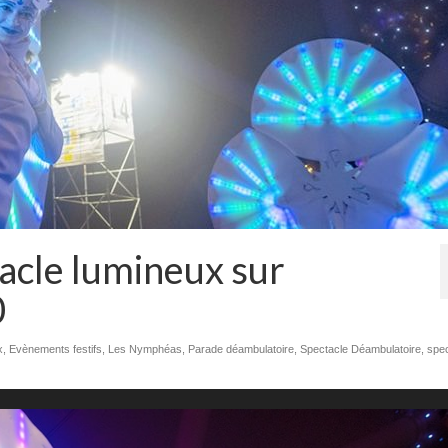
acle lumineux sur
0
x
,
Evènements festifs
,
Les Nymphéas
,
Parade déambulatoire
,
Spectacle Déambulatoire
,
spec