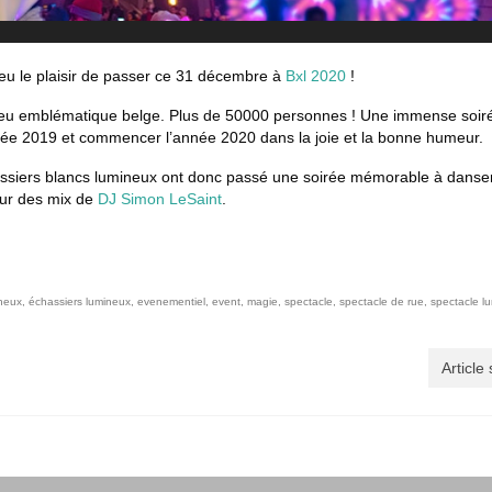
 eu le plaisir de passer ce 31 décembre à
Bxl 2020
!
lieu emblématique belge. Plus de 50000 personnes ! Une immense soir
nnée 2019 et commencer l’année 2020 dans la joie et la bonne humeur.
chassiers blancs lumineux ont donc passé une soirée mémorable à danser
sur des mix de
DJ Simon LeSaint
.
ineux
,
échassiers lumineux
,
evenementiel
,
event
,
magie
,
spectacle
,
spectacle de rue
,
spectacle l
Article