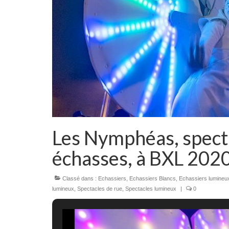
Les Nymphéas, spect
échasses, à BXL 202
Classé dans :
Echassiers
,
Echassiers Blancs
,
Echassiers lumineu
lumineux
,
Spectacles de rue
,
Spectacles lumineux
|
0