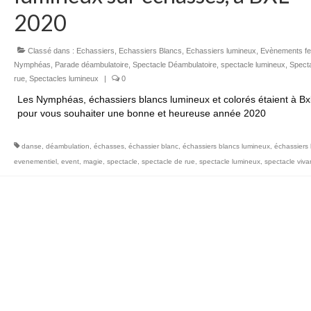
2020
Classé dans :
Echassiers
,
Echassiers Blancs
,
Echassiers lumineux
,
Evènements fes
Nymphéas
,
Parade déambulatoire
,
Spectacle Déambulatoire
,
spectacle lumineux
,
Spect
rue
,
Spectacles lumineux
|
0
Les Nymphéas, échassiers blancs lumineux et colorés étaient à Bx
pour vous souhaiter une bonne et heureuse année 2020
danse
,
déambulation
,
échasses
,
échassier blanc
,
échassiers blancs lumineux
,
échassiers
evenementiel
,
event
,
magie
,
spectacle
,
spectacle de rue
,
spectacle lumineux
,
spectacle viva