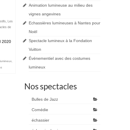
Animation lumineuse au milieu des
vignes angevines
tifs
,
Les
Echassières lumineuses à Nantes pour
acles de
Noël
Spectacle lumineux à la Fondation
l 2020
Vuitton
Événementiel avec des costumes
 lumineux
,
lumineux
nt
Nos spectacles
Bulles de Jazz
Comédie
échassier