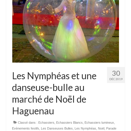
30
Les Nymphéas et une
DÉC 2019
danseuse-bulle au
marché de Noël de
Haguenau
Classé dans :
Echassiers
,
Echassiers Blancs
,
Echassiers lumineux
,
Evènements festifs
,
Les Danseuses Bulles
,
Les Nymphéas
,
Noël
,
Parade