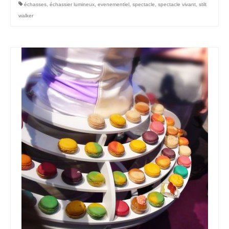
échasses
,
échassier lumineux
,
evenementiel
,
spectacle
,
spectacle vivant
,
stilt
walker