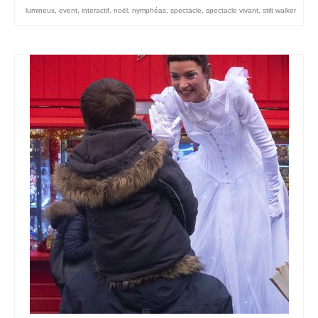
lumineux
,
event
,
interactif
,
noël
,
nymphéas
,
spectacle
,
spectacle vivant
,
stilt walker