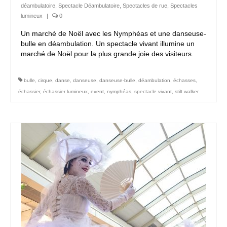
déambulatoire
,
Spectacle Déambulatoire
,
Spectacles de rue
,
Spectacles
lumineux
|
0
Un marché de Noël avec les Nymphéas et une danseuse-
bulle en déambulation. Un spectacle vivant illumine un
marché de Noël pour la plus grande joie des visiteurs.
bulle
,
cirque
,
danse
,
danseuse
,
danseuse-bulle
,
déambulation
,
échasses
,
échassier
,
échassier lumineux
,
event
,
nymphéas
,
spectacle vivant
,
stilt walker