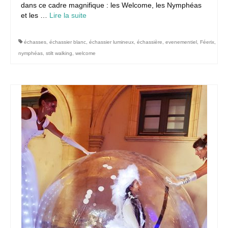
dans ce cadre magnifique : les Welcome, les Nymphéas
et les …
Lire la suite­­
échasses
,
échassier blanc
,
échassier lumineux
,
échassière
,
evenementiel
,
Féerix
,
nymphéas
,
stilt walking
,
welcome