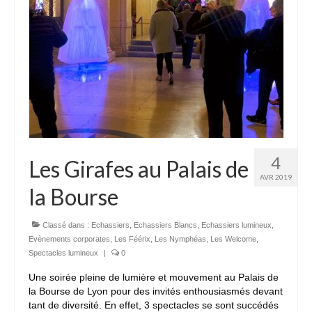
4
Les Girafes au Palais de
AVR 2019
la Bourse
Classé dans :
Echassiers
,
Echassiers Blancs
,
Echassiers lumineux
,
Evènements corporates
,
Les Féérix
,
Les Nymphéas
,
Les Welcome
,
Spectacles lumineux
|
0
Une soirée pleine de lumière et mouvement au Palais de
la Bourse de Lyon pour des invités enthousiasmés devant
tant de diversité. En effet, 3 spectacles se sont succédés