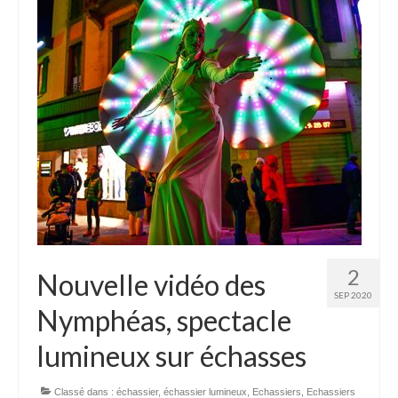
2
Nouvelle vidéo des
SEP 2020
Nymphéas, spectacle
lumineux sur échasses
Classé dans :
échassier
,
échassier lumineux
,
Echassiers
,
Echassiers