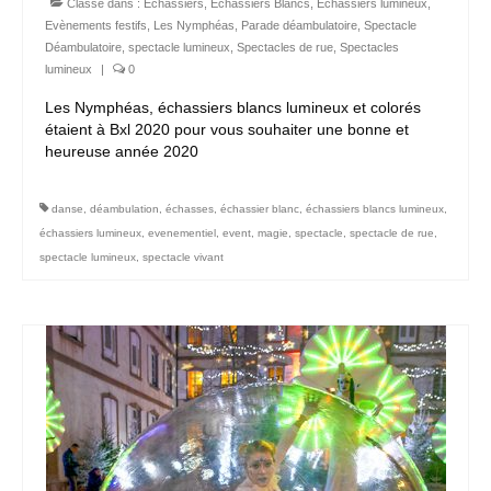
Classé dans :
Echassiers
,
Echassiers Blancs
,
Echassiers lumineux
,
Evènements festifs
,
Les Nymphéas
,
Parade déambulatoire
,
Spectacle
Déambulatoire
,
spectacle lumineux
,
Spectacles de rue
,
Spectacles
lumineux
|
0
Les Nymphéas, échassiers blancs lumineux et colorés
étaient à Bxl 2020 pour vous souhaiter une bonne et
heureuse année 2020
danse
,
déambulation
,
échasses
,
échassier blanc
,
échassiers blancs lumineux
,
échassiers lumineux
,
evenementiel
,
event
,
magie
,
spectacle
,
spectacle de rue
,
spectacle lumineux
,
spectacle vivant