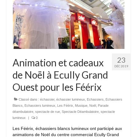
23
Animation et cadeaux
DÉC 2019
de Noël à Ecully Grand
Ouest pour les Féérix
Classé dans :
échassier
,
échassier lumineux
,
Echassiers
,
Echassiers
Blancs
,
Echassiers lumineux
,
Les Féérix
,
Musique
,
Noël
,
Parade
déambulatoire
,
spectacle de rue
,
Spectacle Déambulatoire
,
spectacle
lumineux
|
0
Les Féérix, échassiers blancs lumineux ont participé aux
animations de Noël du centre commercial Ecully Grand