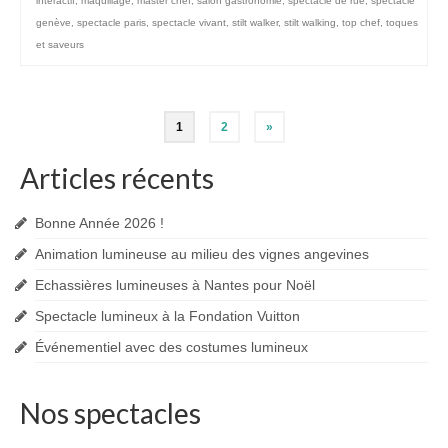
interactif
,
maquillage
,
master chef
,
salon gastronomie
,
spectacle de rue
,
spectacle
genève
,
spectacle paris
,
spectacle vivant
,
stilt walker
,
stilt walking
,
top chef
,
toques
et saveurs
Pagination
1
2
»
des
Articles récents
publications
Bonne Année 2026 !
Animation lumineuse au milieu des vignes angevines
Echassières lumineuses à Nantes pour Noël
Spectacle lumineux à la Fondation Vuitton
Événementiel avec des costumes lumineux
Nos spectacles