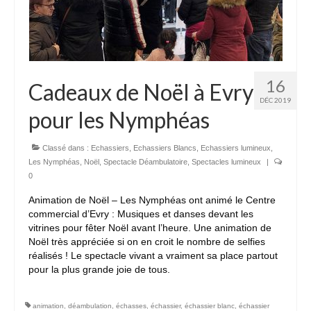
16
Cadeaux de Noël à Evry
DÉC 2019
pour les Nymphéas
Classé dans :
Echassiers
,
Echassiers Blancs
,
Echassiers lumineux
,
Les Nymphéas
,
Noël
,
Spectacle Déambulatoire
,
Spectacles lumineux
|
0
Animation de Noël – Les Nymphéas ont animé le Centre
commercial d’Evry : Musiques et danses devant les
vitrines pour fêter Noël avant l’heure. Une animation de
Noël très appréciée si on en croit le nombre de selfies
réalisés ! Le spectacle vivant a vraiment sa place partout
pour la plus grande joie de tous.
animation
,
déambulation
,
échasses
,
échassier
,
échassier blanc
,
échassier