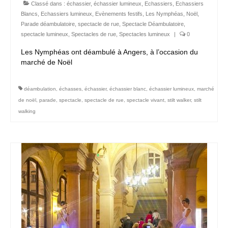
Classé dans :
échassier
,
échassier lumineux
,
Echassiers
,
Echassiers
Blancs
,
Echassiers lumineux
,
Evènements festifs
,
Les Nymphéas
,
Noël
,
Parade déambulatoire
,
spectacle de rue
,
Spectacle Déambulatoire
,
spectacle lumineux
,
Spectacles de rue
,
Spectacles lumineux
|
0
Les Nymphéas ont déambulé à Angers, à l’occasion du
marché de Noël
déambulation
,
échasses
,
échassier
,
échassier blanc
,
échassier lumineux
,
marché
de noël
,
parade
,
spectacle
,
spectacle de rue
,
spectacle vivant
,
stilt walker
,
stilt
walking