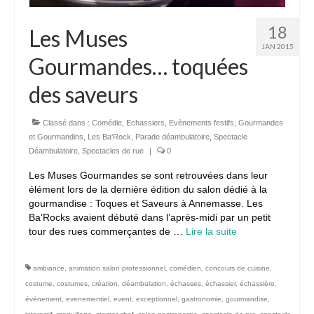
18
Les Muses
JAN 2015
Gourmandes… toquées
des saveurs
Classé dans :
Comédie
,
Echassiers
,
Evènements festifs
,
Gourmandes
et Gourmandins
,
Les Ba'Rock
,
Parade déambulatoire
,
Spectacle
Déambulatoire
,
Spectacles de rue
|
0
Les Muses Gourmandes se sont retrouvées dans leur
élément lors de la dernière édition du salon dédié à la
gourmandise : Toques et Saveurs à Annemasse. Les
Ba’Rocks avaient débuté dans l’après-midi par un petit
tour des rues commerçantes de …
Lire la suite­­
ambiance
,
animation salon professionnel
,
comédien
,
concours de cuisine
,
costume
,
costumes
,
création
,
déambulation
,
échasses
,
échassier
,
échassière
,
événement
,
evenementiel
,
event
,
exceptionnel
,
gastronomie
,
gourmandise
,