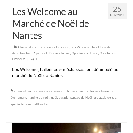
25
Les Welcome au
NOV 2019
Marché de Noël de
Nantes
Classé dans :
Echassiers lumineux
,
Les Welcome
,
Noël
,
Parade
déambulatoire
,
Spectacle Déambulatoire
,
Spectacles de rue
,
Spectacles
lumineux
|
0
Les Welcome, ballerines sur échasses, ont déambulé au
marché de Noël de Nantes
déambulation
,
échasses
,
échassier
,
échassier blanc
,
échassier lumineux
,
événement
,
marché de noël
,
noël
,
parade
,
parade de Noël
,
spectacle de rue
,
spectacle vivant
,
stilt walker