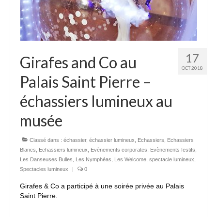
17
Girafes and Co au
OCT 2018
Palais Saint Pierre –
échassiers lumineux au
musée
Classé dans :
échassier
,
échassier lumineux
,
Echassiers
,
Echassiers
Blancs
,
Echassiers lumineux
,
Evènements corporates
,
Evènements festifs
,
Les Danseuses Bulles
,
Les Nymphéas
,
Les Welcome
,
spectacle lumineux
,
Spectacles lumineux
|
0
Girafes & Co a participé à une soirée privée au Palais
Saint Pierre.