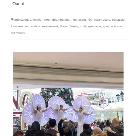
Ouest
animation
,
animation noel
,
déambulation
,
échasses
,
échassier blanc
,
échassier
lumineux
,
échassière
,
événement
,
féérie
,
Féerix
,
noël
,
spectacle
,
spectacle vivant
,
stilt walker