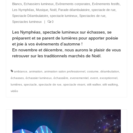
Blancs
,
Echassiers lumineux
,
Evènements corporates
,
Evènements festifs
,
Les Nymphéas
,
Musique
,
Noël
,
Parade déambulatoire
,
spectacle de rue
,
Spectacle Déambulatoire
,
spectacle lumineux
,
Spectacles de rue
,
Spectacles lumineux
|
0
Les Nymphéas, spectacle lumineux sur échasses, se
préparent et se parent de lumières pour apporter poésie
et joie à vos événements d’automne !
En novembre et décembre, nous aurons le plaisir de vous
retrouver sur les traditionnels marchés de Noël.
ambiance
,
animation
,
animation salon professionnel
,
costume
,
déambulation
,
échasses
,
échassier lumineux
,
échassière
,
evenementiel
,
event
,
exceptionnel
,
lumières
,
spectacle
,
spectacle de rue
,
spectacle vivant
,
stilt walker
,
stilt walking
,
vidéo