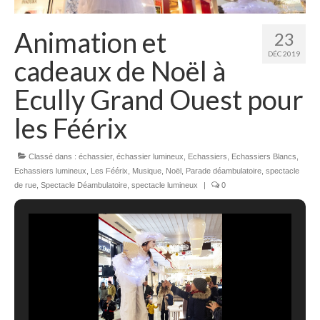
Animation et
23
DÉC 2019
cadeaux de Noël à
Ecully Grand Ouest pour
les Féérix
Classé dans :
échassier
,
échassier lumineux
,
Echassiers
,
Echassiers Blancs
,
Echassiers lumineux
,
Les Féérix
,
Musique
,
Noël
,
Parade déambulatoire
,
spectacle
de rue
,
Spectacle Déambulatoire
,
spectacle lumineux
|
0