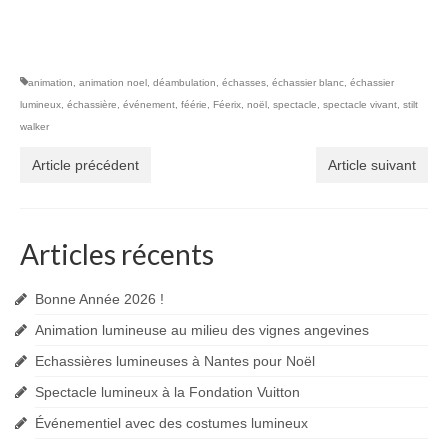
animation
,
animation noel
,
déambulation
,
échasses
,
échassier blanc
,
échassier
lumineux
,
échassière
,
événement
,
féérie
,
Féerix
,
noël
,
spectacle
,
spectacle vivant
,
stilt
walker
Article précédent
Article suivant
Articles récents
Bonne Année 2026 !
Animation lumineuse au milieu des vignes angevines
Echassières lumineuses à Nantes pour Noël
Spectacle lumineux à la Fondation Vuitton
Événementiel avec des costumes lumineux