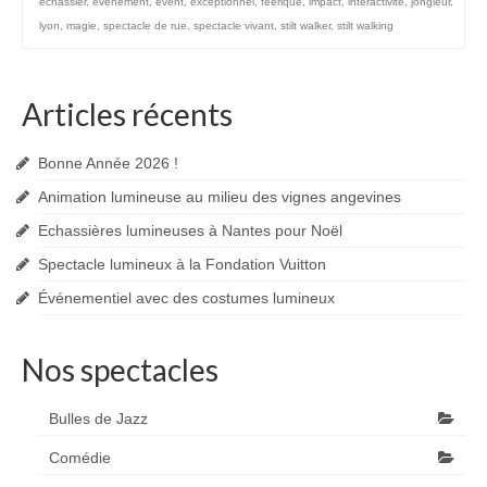
échassier
,
événement
,
event
,
exceptionnel
,
féerique
,
impact
,
interactivité
,
jongleur
,
lyon
,
magie
,
spectacle de rue
,
spectacle vivant
,
stilt walker
,
stilt walking
Articles récents
Bonne Année 2026 !
Animation lumineuse au milieu des vignes angevines
Echassières lumineuses à Nantes pour Noël
Spectacle lumineux à la Fondation Vuitton
Événementiel avec des costumes lumineux
Nos spectacles
Bulles de Jazz
Comédie