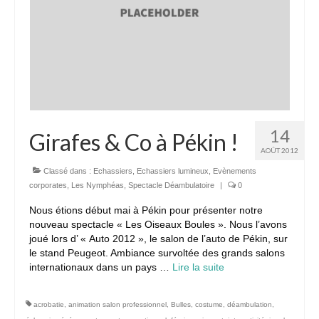
14
Girafes & Co à Pékin !
AOÛT 2012
Classé dans :
Echassiers
,
Echassiers lumineux
,
Evènements
corporates
,
Les Nymphéas
,
Spectacle Déambulatoire
|
0
Nous étions début mai à Pékin pour présenter notre
nouveau spectacle « Les Oiseaux Boules ». Nous l’avons
joué lors d’ « Auto 2012 », le salon de l’auto de Pékin, sur
le stand Peugeot. Ambiance survoltée des grands salons
internationaux dans un pays …
Lire la suite­­
acrobatie
,
animation salon professionnel
,
Bulles
,
costume
,
déambulation
,