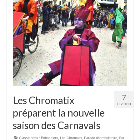
7
Les Chromatix
FÉV 2014
préparent la nouvelle
saison des Carnavals
Classé dans :
Echassiers
,
Les Chromatix
,
Parade déambulatoire
,
Sur