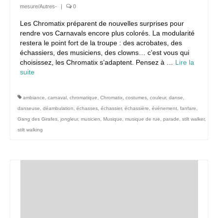
mesure/Autres-
|
0
Les Chromatix préparent de nouvelles surprises pour
rendre vos Carnavals encore plus colorés. La modularité
restera le point fort de la troupe : des acrobates, des
échassiers, des musiciens, des clowns… c’est vous qui
choisissez, les Chromatix s’adaptent. Pensez à …
Lire la
suite­­
ambiance
,
carnaval
,
chromatique
,
Chromatix
,
costumes
,
couleur
,
danse
,
danseuse
,
déambulation
,
échasses
,
échassier
,
échassière
,
événement
,
fanfare
,
Gang des Girafes
,
jongleur
,
musicien
,
Musique
,
musique de rue
,
parade
,
stilt walker
,
stilt walking