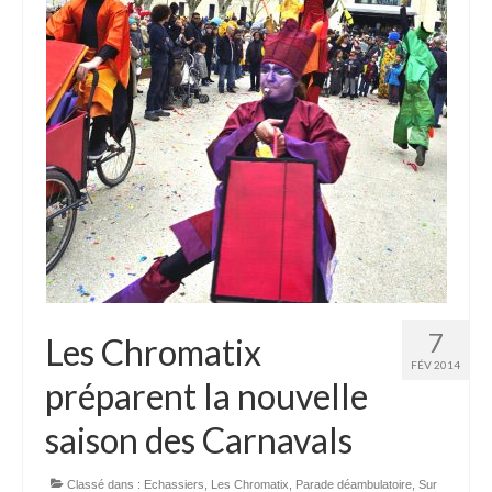
7
Les Chromatix
FÉV 2014
préparent la nouvelle
saison des Carnavals
Classé dans :
Echassiers
,
Les Chromatix
,
Parade déambulatoire
,
Sur