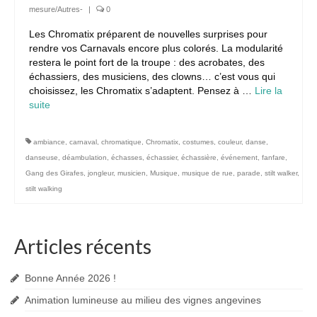
mesure/Autres-
|
0
Les Chromatix préparent de nouvelles surprises pour
rendre vos Carnavals encore plus colorés. La modularité
restera le point fort de la troupe : des acrobates, des
échassiers, des musiciens, des clowns… c’est vous qui
choisissez, les Chromatix s’adaptent. Pensez à …
Lire la
suite­­
ambiance
,
carnaval
,
chromatique
,
Chromatix
,
costumes
,
couleur
,
danse
,
danseuse
,
déambulation
,
échasses
,
échassier
,
échassière
,
événement
,
fanfare
,
Gang des Girafes
,
jongleur
,
musicien
,
Musique
,
musique de rue
,
parade
,
stilt walker
,
stilt walking
Articles récents
Bonne Année 2026 !
Animation lumineuse au milieu des vignes angevines