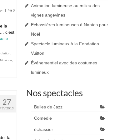
Animation lumineuse au milieu des
s-
|
0
vignes angevines
Echassières lumineuses à Nantes pour
e la
s… c’est
Noël
uite­­
Spectacle lumineux à la Fondation
Vuitton
ulation
,
Musique
,
Événementiel avec des costumes
lumineux
Nos spectacles
27
Bulles de Jazz
FÉV 2013
Comédie
échassier
 de la