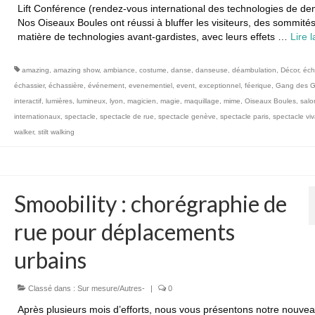
Lift Conférence (rendez-vous international des technologies de de
Nos Oiseaux Boules ont réussi à bluffer les visiteurs, des sommité
matière de technologies avant-gardistes, avec leurs effets …
Lire la
amazing
,
amazing show
,
ambiance
,
costume
,
danse
,
danseuse
,
déambulation
,
Décor
,
éch
échassier
,
échassière
,
événement
,
evenementiel
,
event
,
exceptionnel
,
féerique
,
Gang des G
interactif
,
lumières
,
lumineux
,
lyon
,
magicien
,
magie
,
maquillage
,
mime
,
Oiseaux Boules
,
salo
internationaux
,
spectacle
,
spectacle de rue
,
spectacle genève
,
spectacle paris
,
spectacle viv
walker
,
stilt walking
Smoobility : chorégraphie de
rue pour déplacements
urbains
Classé dans :
Sur mesure/Autres-
|
0
Après plusieurs mois d’efforts, nous vous présentons notre nouve