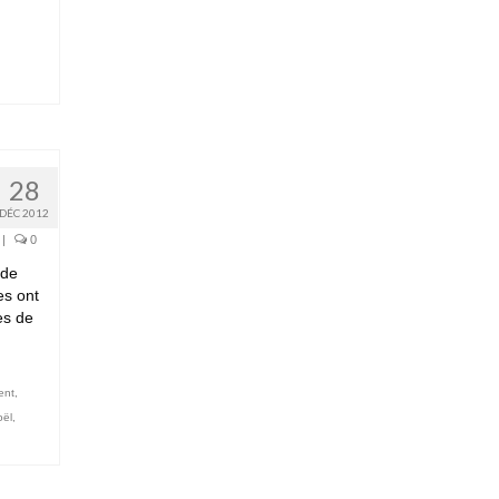
28
DÉC 2012
|
0
 de
es ont
es de
ent
,
oël
,