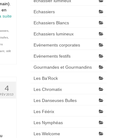
échassier lumineux
main).
s en
Echassiers
 suite­­
Echassiers Blancs
asses
,
Echassiers lumineux
irafes
,
ns
Evènements corporates
ant
,
stilt
Evènements festifs
Gourmandes et Gourmandins
Les Ba'Rock
4
Les Chromatix
FÉV 2013
Les Danseuses Bulles
Les Féérix
Les Nymphéas
Les Welcome
au