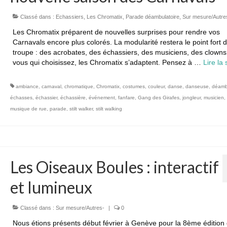
Classé dans :
Echassiers
,
Les Chromatix
,
Parade déambulatoire
,
Sur mesure/Autre
Les Chromatix préparent de nouvelles surprises pour rendre vos
Carnavals encore plus colorés. La modularité restera le point fort d
troupe : des acrobates, des échassiers, des musiciens, des clown
vous qui choisissez, les Chromatix s’adaptent. Pensez à …
Lire la s
ambiance
,
carnaval
,
chromatique
,
Chromatix
,
costumes
,
couleur
,
danse
,
danseuse
,
déamb
échasses
,
échassier
,
échassière
,
événement
,
fanfare
,
Gang des Girafes
,
jongleur
,
musicien
,
musique de rue
,
parade
,
stilt walker
,
stilt walking
Les Oiseaux Boules : interactif
et lumineux
Classé dans :
Sur mesure/Autres-
|
0
Nous étions présents début février à Genève pour la 8ème édition