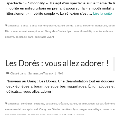
spectacle : « Smoobility ». Il s’agit d’un spectacle sur le thème de l
mobilité en milieu urbain en prenant appui sur la « smooth mobilit
littéralement « mobilité souple ». La réflexion s’est …
Lire la suite­­
ambiance
,
danse
,
danse contemporaine
,
danse de rue
,
danse moderne
,
danseuse
,
déam
Décor
,
événement
,
exceptionnel
,
Gang des Girafes
,
lyon
,
smooth mobility
,
spectacle de rue
,
genève
,
spectacle paris
,
spectacle vivant
Les Dorés : vous allez adorer !
Classé dans :
Sur mesure/Autres-
|
0
Nouveau au Gang : Les Dorés. Une déambulation tout en douceur
deux éphèbes arborant de superbes maquillages. Énigmatiques et
délicats… vous allez adorer !
ambiance
,
comédien
,
costume
,
costumes
,
création
,
danse
,
déambulation
,
Décor
,
événeme
evenementiel
,
exceptionnel
,
Gang des Girafes
,
lumières
,
lyon
,
magie
,
maquillage
,
mime
,
spe
spectacle genève
,
spectacle paris
,
spectacle vivant
,
statue vivante