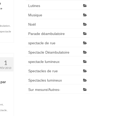
a
Lutines
y »
Musique
Noël
bulation
,
spectacle
Parade déambulatoire
spectacle de rue
Spectacle Déambulatoire
1
spectacle lumineux
FÉV 2013
Spectacles de rue
Spectacles lumineux
 par
Sur mesure/Autres-
nt
,
ctacle
,