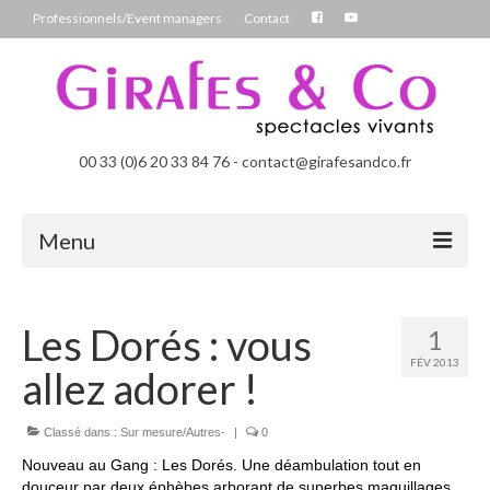
Professionnels/Event managers
Contact
00 33 (0)6 20 33 84 76 - contact@girafesandco.fr
Menu
Les Féérix, parade déambulatoire lumineuse
Les Dorés : vous
1
Les Chromatix, spécial Carnaval
FÉV 2013
Contact
allez adorer !
Professionnels/Event managers
Classé dans :
Sur mesure/Autres-
|
0
Les Danseuses Bulles
Nouveau au Gang : Les Dorés. Une déambulation tout en
douceur par deux éphèbes arborant de superbes maquillages.