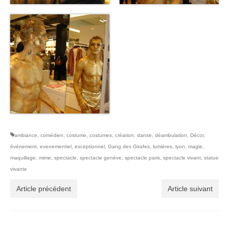
ambiance
,
comédien
,
costume
,
costumes
,
création
,
danse
,
déambulation
,
Décor
,
événement
,
evenementiel
,
exceptionnel
,
Gang des Girafes
,
lumières
,
lyon
,
magie
,
maquillage
,
mime
,
spectacle
,
spectacle genève
,
spectacle paris
,
spectacle vivant
,
statue
vivante
Article précédent
Article suivant