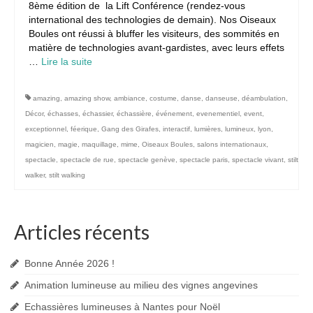
8ème édition de la Lift Conférence (rendez-vous
international des technologies de demain). Nos Oiseaux
Boules ont réussi à bluffer les visiteurs, des sommités en
matière de technologies avant-gardistes, avec leurs effets
…
Lire la suite­­
amazing
,
amazing show
,
ambiance
,
costume
,
danse
,
danseuse
,
déambulation
,
Décor
,
échasses
,
échassier
,
échassière
,
événement
,
evenementiel
,
event
,
exceptionnel
,
féerique
,
Gang des Girafes
,
interactif
,
lumières
,
lumineux
,
lyon
,
magicien
,
magie
,
maquillage
,
mime
,
Oiseaux Boules
,
salons internationaux
,
spectacle
,
spectacle de rue
,
spectacle genève
,
spectacle paris
,
spectacle vivant
,
stilt
walker
,
stilt walking
Articles récents
Bonne Année 2026 !
Animation lumineuse au milieu des vignes angevines
Echassières lumineuses à Nantes pour Noël