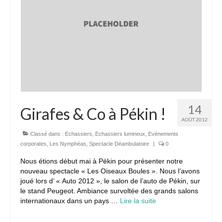
14
Girafes & Co à Pékin !
AOÛT 2012
Classé dans :
Echassiers
,
Echassiers lumineux
,
Evènements
corporates
,
Les Nymphéas
,
Spectacle Déambulatoire
|
0
Nous étions début mai à Pékin pour présenter notre
nouveau spectacle « Les Oiseaux Boules ». Nous l’avons
joué lors d’ « Auto 2012 », le salon de l’auto de Pékin, sur
le stand Peugeot. Ambiance survoltée des grands salons
internationaux dans un pays …
Lire la suite­­