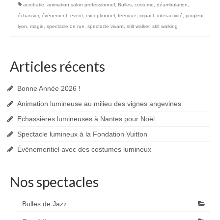
acrobatie
,
animation salon professionnel
,
Bulles
,
costume
,
déambulation
,
échassier
,
événement
,
event
,
exceptionnel
,
féerique
,
impact
,
interactivité
,
jongleur
,
lyon
,
magie
,
spectacle de rue
,
spectacle vivant
,
stilt walker
,
stilt walking
Articles récents
Bonne Année 2026 !
Animation lumineuse au milieu des vignes angevines
Echassières lumineuses à Nantes pour Noël
Spectacle lumineux à la Fondation Vuitton
Événementiel avec des costumes lumineux
Nos spectacles
Bulles de Jazz