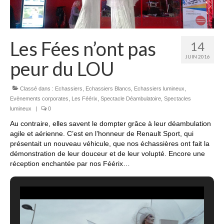
Les Fées n’ont pas
14
JUIN 2016
peur du LOU
Classé dans :
Echassiers
,
Echassiers Blancs
,
Echassiers lumineux
,
Evènements corporates
,
Les Féérix
,
Spectacle Déambulatoire
,
Spectacles
lumineux
|
0
Au contraire, elles savent le dompter grâce à leur déambulation
agile et aérienne. C’est en l’honneur de Renault Sport, qui
présentait un nouveau véhicule, que nos échassières ont fait la
démonstration de leur douceur et de leur volupté. Encore une
réception enchantée par nos Féérix…