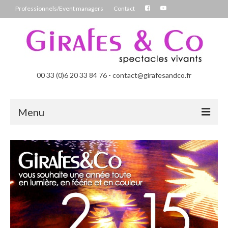
Professionnels/Event managers
Contact
00 33 (0)6 20 33 84 76 - contact@girafesandco.fr
Menu
Les Féérix, parade déambulatoire lumineuse
Les Chromatix, spécial Carnaval
Contact
Professionnels/Event managers
Les Danseuses Bulles