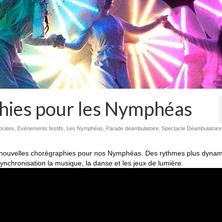
hies pour les Nymphéas
orates
,
Evènements festifs
,
Les Nymphéas
,
Parade déambulatoire
,
Spectacle Déambulatoire
e nouvelles chorégraphies pour nos Nymphéas. Des rythmes plus dyna
ynchronisation la musique, la danse et les jeux de lumière.