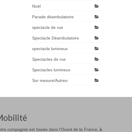
Noël
Parade déambulatoire
spectacle de rue
Spectacle Déambulatoire
spectacle lumineux
Spectacles de rue
Spectacles lumineux
Sur mesure/Autres-
obilité
tre compagnie est basée dans l’Ouest de la France,
à