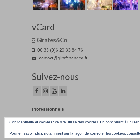
vCard
Girafes&Co
00 33 (0)6 20 33 84 76
contact@girafesandco.fr
Suivez-nous
Professionnels
Confidentialité et cookies : ce site utilise des cookies. En continuant à utiliser
© Girafes&Co 2026
Pour en savoir plus, notamment sur la façon de contrôler les cookies, consult