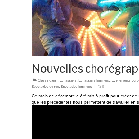
Nouvelles chorégrap
Classé dans :
Echassiers
,
Echassiers lumineux
,
Evènements corp
Spectacles de rue
,
Spectacles lumineux
|
0
Ce mois de décembre a été mis à profit pour créer d
que les précédentes nous permettent de travailler en s