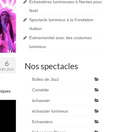
Echassières lumineuses à Nantes pour
Noël
Spectacle lumineux à la Fondation
Vuitton
Événementiel avec des costumes
lumineux
6
Nos spectacles
DÉC 2014
,
Bulles de Jazz
Comédie
miques
échassier
échassier lumineux
Echassiers