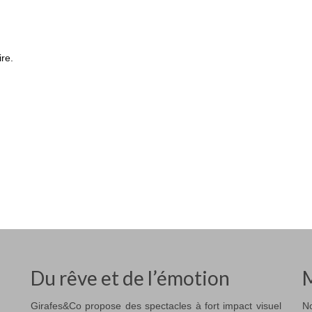
re.
Du rêve et de l’émotion
M
Girafes&Co propose des spectacles à fort impact visuel
No