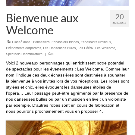
Bienvenue aux
20
JUIL 2018
Welcome
Classé dans :
Echassiers
,
Echassiers Blancs
,
Echassiers lumineux
,
Evènements corporates
,
Les Danseuses Bulles
,
Les Féérix
,
Les Welcome
,
Spectacle Déambulatoire
|
0
Voici 2 nouveaux personnages qui enrichissent notre potentiel
de spectacles pour les événements : Les Welcome. Comme leur
nom l’indique ces deux échassières sont destinées à souhaiter
la bienvenue à vos invités lors de vos réceptions. Les robes sont
stylées et chic, elles évoquent les danseuses étoiles de
l’opéra… Leur passage peut-être agrémenté par la présence de
nos danseuses bulles ou par un musicien en live : un violoniste
par exemple. D’autres robes sont en cours de fabrication et
nous pourrons prochainement vous en proposer 4.