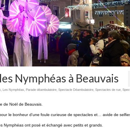
 les Nymphéas à Beauvais
x
,
Les Nymphéas
,
Parade déambulatoire
,
Spectacle Déambulatoire
,
Spectacles de rue
,
Spec
de de Noël de Beauvais.
pour le bonheur d’une foule curieuse de spectacles et… avide de selfie
es Nymphéas ont posé et échangé avec petits et grands.