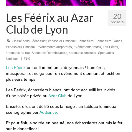
Les Féérix au Azar
20
DÉC 2018
Club de Lyon
Classé dans :
échassier
,
échassier lumineux
,
Echassiers
,
Echassiers Blancs
,
Echassiers lumineux
,
Evènements corporates
,
Evènements festifs
,
Les Féérix
,
spectacle de rue
,
Spectacle Déambulatoire
,
spectacle lumineux
,
Spectacles
lumineux
|
0
Les Féérix
ont enflammé un club lyonnais ! Lumières,
musiques… et neige pour un événement étonnant et festif en
plusieurs temps.
Les Féérix, échassiers blancs, ont donc accueilli les invités
d’une soirée privée au
Azar Club
de Lyon.
Ensuite, elles ont défilé sous la neige : un tableau lumineux
scénographié par
Audiance.
Et pour finir la soirée en beauté, nos échassières ont mis le feu
sur le dancefloor !