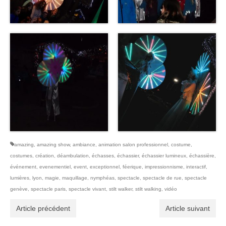
amazing
,
amazing show
,
ambiance
,
animation salon professionnel
,
costume
,
costumes
,
création
,
déambulation
,
échasses
,
échassier
,
échassier lumineux
,
échassière
,
événement
,
evenementiel
,
event
,
exceptionnel
,
féerique
,
impressionnisme
,
interactif
,
lumières
,
lyon
,
magie
,
maquillage
,
nymphéas
,
spectacle
,
spectacle de rue
,
spectacle
genève
,
spectacle paris
,
spectacle vivant
,
stilt walker
,
stilt walking
,
vidéo
Article précédent
Article suivant