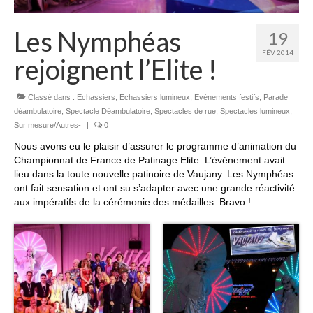
Les Nymphéas
19
FÉV 2014
rejoignent l’Elite !
Classé dans :
Echassiers
,
Echassiers lumineux
,
Evènements festifs
,
Parade
déambulatoire
,
Spectacle Déambulatoire
,
Spectacles de rue
,
Spectacles lumineux
,
Sur mesure/Autres-
|
0
Nous avons eu le plaisir d’assurer le programme d’animation du
Championnat de France de Patinage Elite. L’événement avait
lieu dans la toute nouvelle patinoire de Vaujany. Les Nymphéas
ont fait sensation et ont su s’adapter avec une grande réactivité
aux impératifs de la cérémonie des médailles. Bravo !