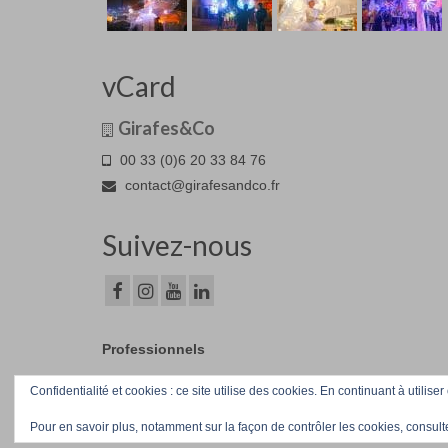
vCard
Girafes&Co
00 33 (0)6 20 33 84 76
contact@girafesandco.fr
Suivez-nous
Professionnels
Confidentialité et cookies : ce site utilise des cookies. En continuant à utiliser
© Girafes&Co 2026
Pour en savoir plus, notamment sur la façon de contrôler les cookies, consult