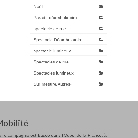
Noël
Parade déambulatoire
spectacle de rue
Spectacle Déambulatoire
spectacle lumineux
Spectacles de rue
Spectacles lumineux
Sur mesure/Autres-
obilité
tre compagnie est basée dans l’Ouest de la France,
à