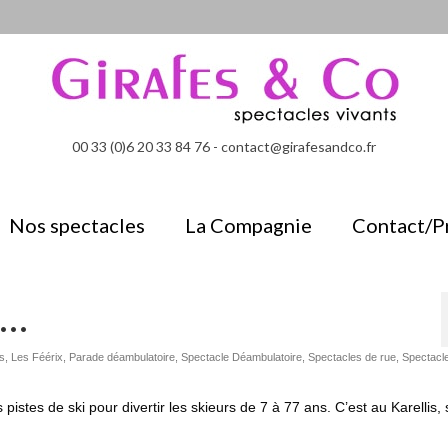
00 33 (0)6 20 33 84 76 - contact@girafesandco.fr
Nos spectacles
La Compagnie
Contact/P
i…
s
,
Les Féérix
,
Parade déambulatoire
,
Spectacle Déambulatoire
,
Spectacles de rue
,
Spectacl
stes de ski pour divertir les skieurs de 7 à 77 ans. C’est au Karellis, 