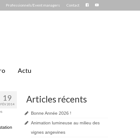
Professionnels/Event managers
Contact
ro
Actu
19
Articles récents
FÉV 2014
es
Bonne Année 2026 !
Animation lumineuse au milieu des
station
vignes angevines