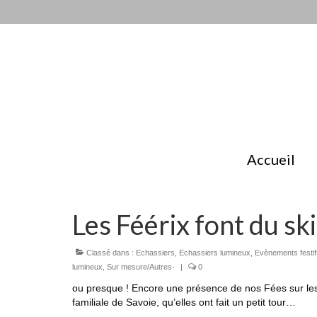
Accueil
Les Féérix font du sk
Classé dans :
Echassiers
,
Echassiers lumineux
,
Evènements festif
lumineux
,
Sur mesure/Autres-
|
0
ou presque ! Encore une présence de nos Fées sur les pi
familiale de Savoie, qu’elles ont fait un petit tour…