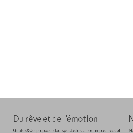
Du rêve et de l’émotion
M
Girafes&Co propose des spectacles à fort impact visuel
No