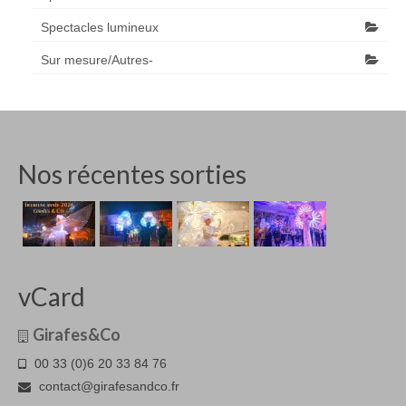
Spectacles lumineux
Sur mesure/Autres-
Nos récentes sorties
vCard
Girafes&Co
00 33 (0)6 20 33 84 76
contact@girafesandco.fr