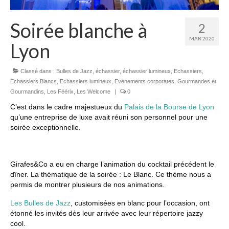
Soirée blanche à
2
MAR 2020
Lyon
Classé dans :
Bulles de Jazz
,
échassier
,
échassier lumineux
,
Echassiers
,
Echassiers Blancs
,
Echassiers lumineux
,
Evènements corporates
,
Gourmandes et
Gourmandins
,
Les Féérix
,
Les Welcome
|
0
C’est dans le cadre majestueux du
Palais de la Bourse de Lyon
qu’une entreprise de luxe avait réuni son personnel pour une
soirée exceptionnelle.
Girafes&Co a eu en charge l’animation du cocktail précédent le
dîner. La thématique de la soirée : Le Blanc. Ce thème nous a
permis de montrer plusieurs de nos animations.
Les Bulles de Jazz
, customisées en blanc pour l’occasion, ont
étonné les invités dès leur arrivée avec leur répertoire jazzy
cool.