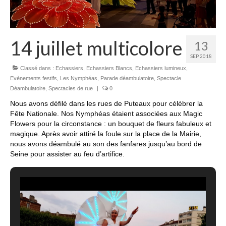
14 juillet multicolore
13
SEP 2018
Classé dans :
Echassiers
,
Echassiers Blancs
,
Echassiers lumineux
,
Evènements festifs
,
Les Nymphéas
,
Parade déambulatoire
,
Spectacle
Déambulatoire
,
Spectacles de rue
|
0
Nous avons défilé dans les rues de Puteaux pour célébrer la
Fête Nationale. Nos Nymphéas étaient associées aux Magic
Flowers pour la circonstance : un bouquet de fleurs fabuleux et
magique. Après avoir attiré la foule sur la place de la Mairie,
nous avons déambulé au son des fanfares jusqu’au bord de
Seine pour assister au feu d’artifice.