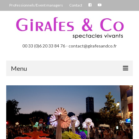
Professionnels/Event managers
Contact
00 33 (0)6 20 33 84 76 - contact@girafesandco.fr
Menu
Les Féérix, parade déambulatoire lumineuse
Les Chromatix, spécial Carnaval
Contact
Professionnels/Event managers
Les Danseuses Bulles