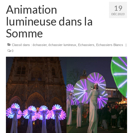
Animation
19
DÉC 2023
lumineuse dans la
Somme
Classé dans :
échassier
,
échassier lumineux
,
Echassiers
,
Echassiers Blancs
|
0