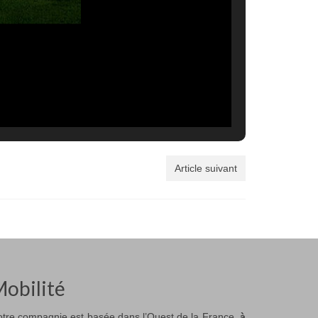
Article suivant
obilité
tre compagnie est basée dans l’Ouest de la France,
à