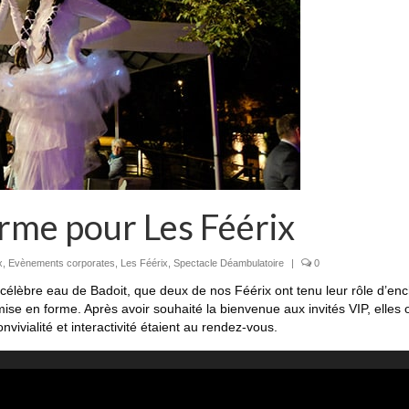
rme pour Les Féérix
x
,
Evènements corporates
,
Les Féérix
,
Spectacle Déambulatoire
|
0
a célèbre eau de Badoit, que deux de nos Féérix ont tenu leur rôle d’en
e en forme. Après avoir souhaité la bienvenue aux invités VIP, elles o
nvivialité et interactivité étaient au rendez-vous.