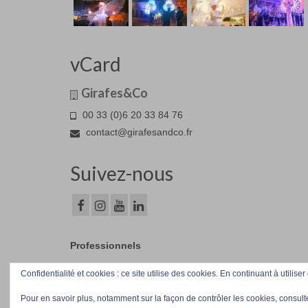
vCard
Girafes&Co
00 33 (0)6 20 33 84 76
contact@girafesandco.fr
Suivez-nous
Professionnels
Confidentialité et cookies : ce site utilise des cookies. En continuant à utiliser
© Girafes&Co 2026
Pour en savoir plus, notamment sur la façon de contrôler les cookies, consult