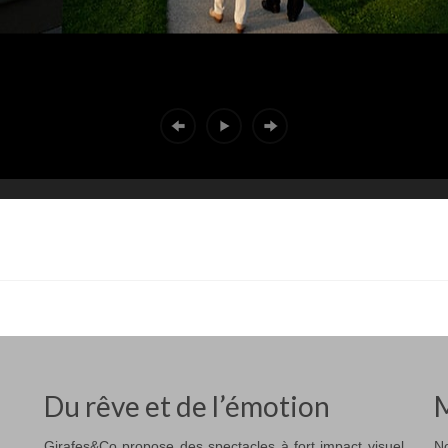
Du rêve et de l’émotion
M
Girafes&Co propose des spectacles à fort impact visuel
No