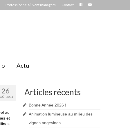
Professionnels/Event managers
Contact
ro
Actu
26
Articles récents
OÛT 2011
Bonne Année 2026 !
pel au
Animation lumineuse au milieu des
ues et
vignes angevines
lity »