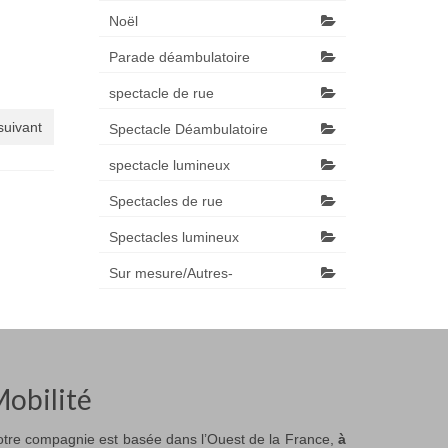
Noël
Parade déambulatoire
spectacle de rue
 suivant
Spectacle Déambulatoire
spectacle lumineux
Spectacles de rue
Spectacles lumineux
Sur mesure/Autres-
obilité
tre compagnie est basée dans l’Ouest de la France,
à