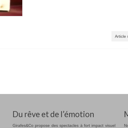
Article
Du rêve et de l’émotion
M
Girafes&Co propose des spectacles à fort impact visuel
No