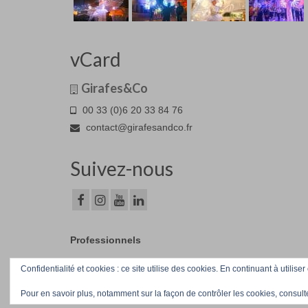
vCard
Girafes&Co
00 33 (0)6 20 33 84 76
contact@girafesandco.fr
Suivez-nous
Professionnels
Confidentialité et cookies : ce site utilise des cookies. En continuant à utiliser
© Girafes&Co 2026
Pour en savoir plus, notamment sur la façon de contrôler les cookies, consult