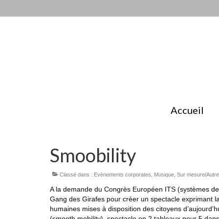
Accueil
Smoobility
Classé dans :
Evènements corporates
,
Musique
,
Sur mesure/Autre
A la demande du Congrès Européen ITS (systèmes de tra
Gang des Girafes pour créer un spectacle exprimant la 
humaines mises à disposition des citoyens d’aujourd’h
(smooth mobility), spectacle en 2 tableaux pour 5 da