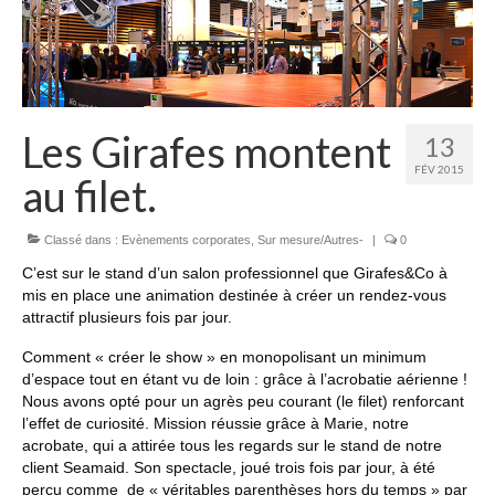
Les Girafes montent
13
FÉV 2015
au filet.
Classé dans :
Evènements corporates
,
Sur mesure/Autres-
|
0
C’est sur le stand d’un salon professionnel que Girafes&Co à
mis en place une animation destinée à créer un rendez-vous
attractif plusieurs fois par jour.
Comment « créer le show » en monopolisant un minimum
d’espace tout en étant vu de loin : grâce à l’acrobatie aérienne !
Nous avons opté pour un agrès peu courant (le filet) renforcant
l’effet de curiosité. Mission réussie grâce à Marie, notre
acrobate, qui a attirée tous les regards sur le stand de notre
client Seamaid. Son spectacle, joué trois fois par jour, à été
perçu comme de « véritables parenthèses hors du temps » par