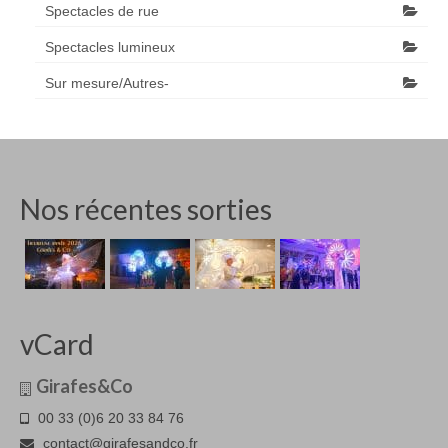
Spectacles de rue
Spectacles lumineux
Sur mesure/Autres-
Nos récentes sorties
vCard
Girafes&Co
00 33 (0)6 20 33 84 76
contact@girafesandco.fr