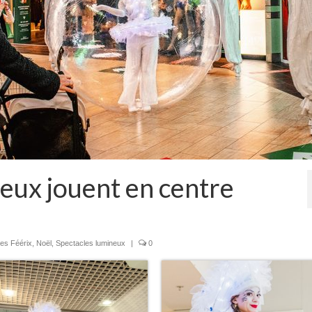
eux jouent en centre
es Féérix
,
Noël
,
Spectacles lumineux
|
0