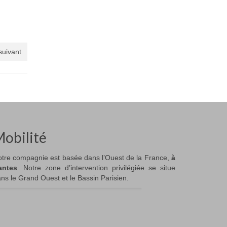
 suivant
obilité
tre compagnie est basée dans l’Ouest de la France,
à
antes
. Notre zone d’intervention privilégiée se situe
ns le Grand Ouest et le Bassin Parisien.