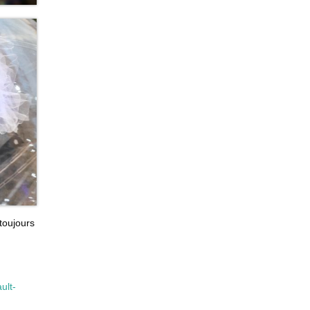
toujours
ult-