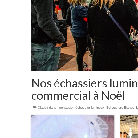
Nos échassiers lumin
commercial à Noël
Classé dans :
échassier
,
échassier lumineux
,
Echassiers Blancs
,
L