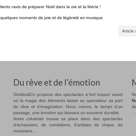
ients ravis de préparer Noël dans la oie et la féérie !
s quelques moments de joie et de légèreté en musique.
Article
Du rêve et de l’émotion
M
Girafes&Co propose des spectacles à fort impact visuel
No
où la magie des éléments laisse au spectateur sa part
N
de rêve et d’imagination. Nous créons, le temps d’un
da
passage, une émotion qui laissera un souvenir durable.
Notre créativité trouve sa place dans des spectacles
d’échassiers, de comédiens, d’artistes de cirque, de
musiciens…