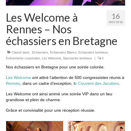
Les Welcome à
16
NOV 2018
Rennes – Nos
échassiers en Bretagne
Classé dans :
Echassiers
,
Echassiers Blancs
,
Echassiers lumineux
,
Evènements corporates
,
Les Welcome
,
Spectacles lumineux
|
0
Nos échassiers en Bretagne pour une soirée colorée.
Les Welcome
ont attiré l’attention de 500 congressistes réunis à
Rennes
, dans un cadre d’exception, l
e Couvent des Jacobins
.
Les Welcome ont ainsi animé une soirée VIP dans un lieu
grandiose et plein de charme.
Grâce et convivialité pour une réception réussie.