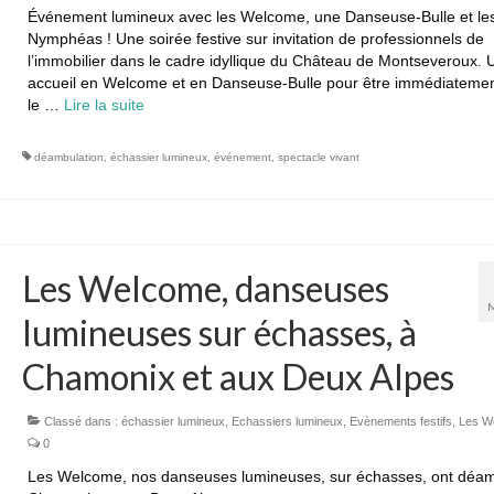
Événement lumineux avec les Welcome, une Danseuse-Bulle et le
Nymphéas ! Une soirée festive sur invitation de professionnels de
l’immobilier dans le cadre idyllique du Château de Montseveroux. 
accueil en Welcome et en Danseuse-Bulle pour être immédiateme
le …
Lire la suite­­
déambulation
,
échassier lumineux
,
événement
,
spectacle vivant
Les Welcome, danseuses
lumineuses sur échasses, à
Chamonix et aux Deux Alpes
Classé dans :
échassier lumineux
,
Echassiers lumineux
,
Evènements festifs
,
Les W
0
Les Welcome, nos danseuses lumineuses, sur échasses, ont déa