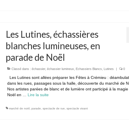
Les Lutines, échassières
blanches lumineuses, en
parade de Noël
Classé dans :
échassier
,
échassier lumineux
,
Echassiers Blancs
,
Lutines
|
0
Les Lutines sont allées préparer les Fêtes à Crémieu : déambulat
dans les rues, passages sous la halle, découverte du marché de N
Nos artistes parées de blanc et de lumière ont participé à la magie
Noël en …
Lire la suite­­
marché de noël
,
parade
,
spectacle de rue
,
spectacle vivant