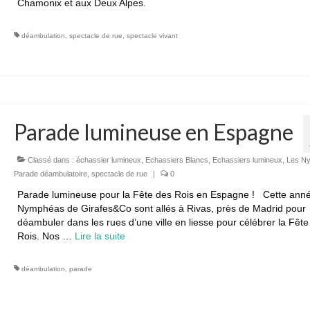
Chamonix et aux Deux Alpes.
déambulation
,
spectacle de rue
,
spectacle vivant
Parade lumineuse en Espagne
Classé dans :
échassier lumineux
,
Echassiers Blancs
,
Echassiers lumineux
,
Les N
Parade déambulatoire
,
spectacle de rue
|
0
Parade lumineuse pour la Fête des Rois en Espagne ! Cette anné
Nymphéas de Girafes&Co sont allés à Rivas, près de Madrid pour
déambuler dans les rues d’une ville en liesse pour célébrer la Fête
Rois. Nos …
Lire la suite­­
déambulation
,
parade