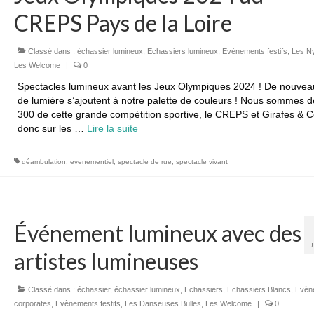
CREPS Pays de la Loire
Classé dans :
échassier lumineux
,
Echassiers lumineux
,
Evènements festifs
,
Les N
Les Welcome
|
0
Spectacles lumineux avant les Jeux Olympiques 2024 ! De nouvea
de lumière s’ajoutent à notre palette de couleurs ! Nous sommes dé
300 de cette grande compétition sportive, le CREPS et Girafes & C
donc sur les …
Lire la suite­­
déambulation
,
evenementiel
,
spectacle de rue
,
spectacle vivant
Événement lumineux avec des
artistes lumineuses
Classé dans :
échassier
,
échassier lumineux
,
Echassiers
,
Echassiers Blancs
,
Evèn
corporates
,
Evènements festifs
,
Les Danseuses Bulles
,
Les Welcome
|
0