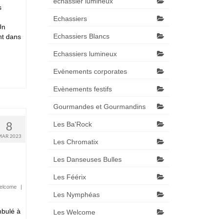
échassier lumineux
s
Echassiers
Un
Echassiers Blancs
nt dans
Echassiers lumineux
Evènements corporates
Evènements festifs
Gourmandes et Gourmandins
8
Les Ba'Rock
MAR 2023
Les Chromatix
Les Danseuses Bulles
Les Féérix
elcome
|
Les Nymphéas
mbulé à
Les Welcome