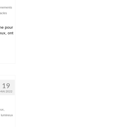
ènements
acles
ne pour
eux, ont
19
MAI 2022
eux
,
 lumineux