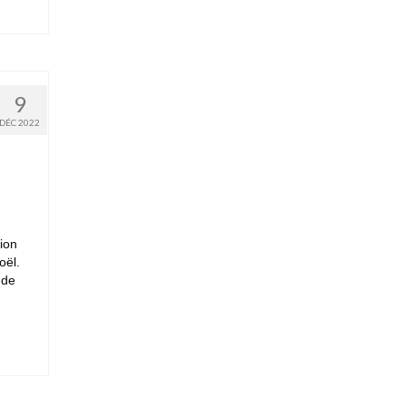
9
DÉC 2022
ion
oël.
 de