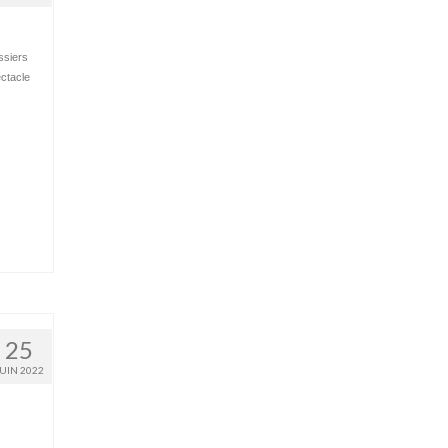
ssiers
ctacle
25
JUIN 2022