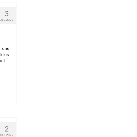
3
DÉC 2022
r une
i les
ont
2
OCT 2022