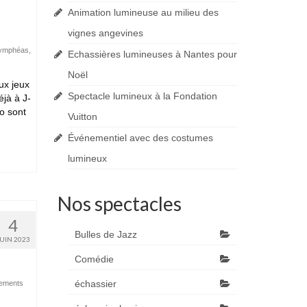
Animation lumineuse au milieu des
vignes angevines
ymphéas
,
Echassières lumineuses à Nantes pour
Noël
ux jeux
Spectacle lumineux à la Fondation
jà à J-
o sont
Vuitton
Événementiel avec des costumes
lumineux
Nos spectacles
4
Bulles de Jazz
JUIN 2023
Comédie
échassier
ements