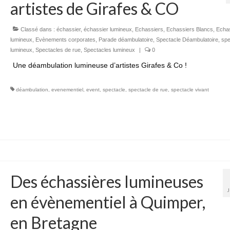
artistes de Girafes & CO
Classé dans :
échassier
,
échassier lumineux
,
Echassiers
,
Echassiers Blancs
,
Echa
lumineux
,
Evènements corporates
,
Parade déambulatoire
,
Spectacle Déambulatoire
,
spe
lumineux
,
Spectacles de rue
,
Spectacles lumineux
|
0
Une déambulation lumineuse d’artistes Girafes & Co !
déambulation
,
evenementiel
,
event
,
spectacle
,
spectacle de rue
,
spectacle vivant
Des échassières lumineuses
en évènementiel à Quimper,
en Bretagne