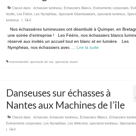
Classé dans :
échassier lumineux
,
Echassiers Blancs
,
Evènements corporates
,
Ev
festifs
,
Les Féérix
,
Les Nymphéas
,
Spectacle Déambulatoire
,
spectacle lumineux
,
Spect
lumineux
|
0
Nos échassières lumineuses ont déambulé à Quimper, en Bretag
une soirée d’entreprise ! Les Féérix, nos échassiers blancs lumin
réservé aux invités un accueil tout en blanc et en lumière. Les
Nymphéas, nos échassiers avec …
Lire la suite­­
evenementiel
,
spectacle de rue
,
spectacle vivant
Danseuses sur échasses à
Nantes aux Machines de l’île
Classé dans :
échassier
,
échassier lumineux
,
Echassiers Blancs
,
Echassiers lumin
Evènements corporates
,
Les Nymphéas
,
Les Welcome
,
spectacle lumineux
,
Spectacles
|
0