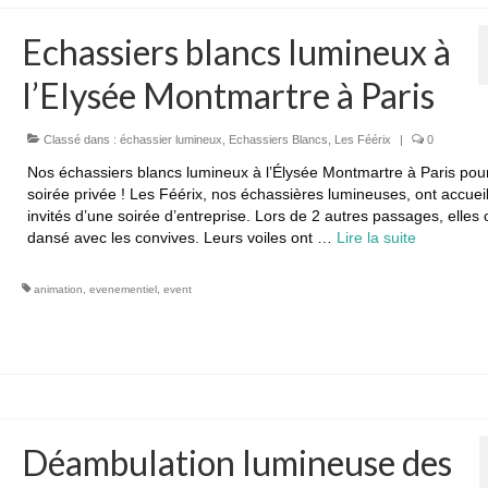
Echassiers blancs lumineux à
l’Elysée Montmartre à Paris
Classé dans :
échassier lumineux
,
Echassiers Blancs
,
Les Féérix
|
0
Nos échassiers blancs lumineux à l’Élysée Montmartre à Paris pou
soirée privée ! Les Féérix, nos échassières lumineuses, ont accueill
invités d’une soirée d’entreprise. Lors de 2 autres passages, elles 
dansé avec les convives. Leurs voiles ont …
Lire la suite­­
animation
,
evenementiel
,
event
Déambulation lumineuse des